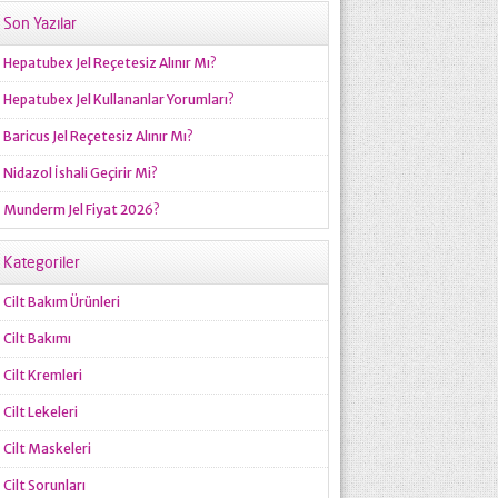
Son Yazılar
Hepatubex Jel Reçetesiz Alınır Mı?
Hepatubex Jel Kullananlar Yorumları?
Baricus Jel Reçetesiz Alınır Mı?
Nidazol İshali Geçirir Mi?
Munderm Jel Fiyat 2026?
Kategoriler
Cilt Bakım Ürünleri
Cilt Bakımı
Cilt Kremleri
Cilt Lekeleri
Cilt Maskeleri
Cilt Sorunları