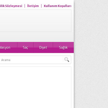
ilik Sözleşmesi
İletişim
Kullanım Koşulları
ilasyon
Saç
Diyet
Sağlık