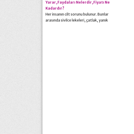
Yarar,Faydaları Nelerdir,Fiyatı Ne
Kadardır?
Her insanın cilt sorunu bulunur. Bunlar
arasında sivilce lekeleri, çatlak, yanık
veya ameliyat izleri gibi sıkıntılar da
bulunur. Bu deformasyonları gidermek
için ise ilaç firmaları çeşitli ilaçlar piyasaya
sürerler. Yaraların izlerinin kapanmasını
sağlayan bu kremler ile yenilenmiş bir
cilde sahip olmak mümkündür.
Contractubex jel bu kremlerden biridir.
Hatta izleri geçirme...