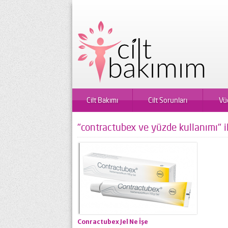
Cilt Bakımı
Cilt Sorunları
Vü
"contractubex ve yüzde kullanımı" i
Conractubex Jel Ne İşe