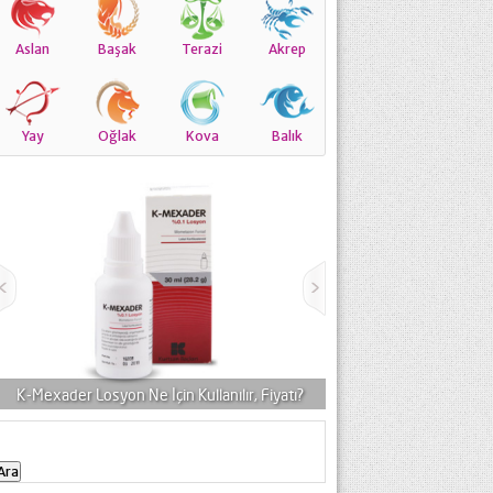
Aslan
Başak
Terazi
Akrep
Yay
Oğlak
Kova
Balık
K-Mexader Losyon Ne İçin Kullanılır, Fiyatı?
Thermo Rheumon Krem Ne 
Arama: