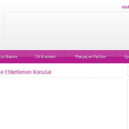
Gizl
cut Bakımı
Cilt Kremleri
Makyaj ve Parfüm
Ep
le Etiketlenen Konular