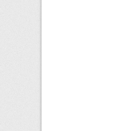
nedir, muadili nedir, kullanıcı yorumları
nasıldır gibi sorunların cevapları
yazımızda.Levmont ne için kullanılır
Levmont 5/10 Mg Nedir? Alerjik rinit ve
alerjik...