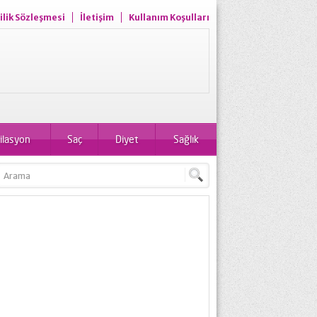
ilik Sözleşmesi
İletişim
Kullanım Koşulları
ilasyon
Saç
Diyet
Sağlık