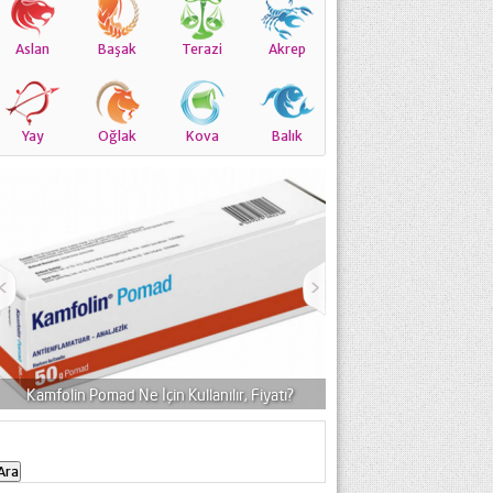
Aslan
Başak
Terazi
Akrep
Yay
Oğlak
Kova
Balık
Kamfolin Pomad Ne İçin Kullanılır, Fiyatı?
Elocon Pomad Neye Y
Arama: