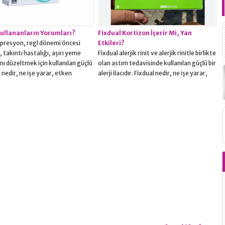
, romatoid artrit (iltihaplı eklem
vajina iltihabıp (vajinit) durumlarının
ası) veankilozan spondilit
tedavisinde...
 ilerleyici bir iltihabi hastalık)
Kullananların Yorumları?
Fixdual Kortizon İçerir Mi, Yan
epresyon, regl dönemi öncesi
Etkileri?
, takıntı hastalığı, aşırı yeme
Fixdual alerjik rinit ve alerjik rinitle birlikte
nı düzeltmek için kullanılan güçlü
olan astım tedavisinde kullanılan güçlü bir
c nedir, ne işe yarar, etken
alerji ilacıdır. Fixdual nedir, ne işe yarar,
edir, nasıl kullanılır, fiyatı ne
etken maddesi nedir, nasıl kullanılır, fiyatı
 yan etkileri nedir, muadili nedir,
ne kadardır, yan etkileri nedir, muadili
arın yorumları nasıldır gibi
nedir, kullanıcı yorumları nasıldır gibi
ın cevapları yazımızda.Fulsac 20
sorunların cevapları yazımızda.Fixdual
? Majör depresyon, adet öncesi
neye yarar? Fixdual Nedir? Alerjik rinit ve
k(pre-menstrüel disforik
alerjik rinitle birlikte olan...
,...