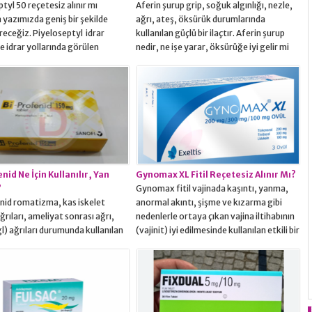
tyl 50 reçetesiz alınır mı
Aferin şurup grip, soğuk algınlığı, nezle,
 yazımızda geniş bir şekilde
ağrı, ateş, öksürük durumlarında
receğiz. Piyeloseptyl idrar
kullanılan güçlü bir ilaçtır. Aferin şurup
e idrar yollarında görülen
nedir, ne işe yarar, öksürüğe iyi gelir mi
n için kullanılan etkili bir
sorularının cevapları yazımızda.Aferin
iktir. Bu ilaç sarı renklidir ve 30
Şurup Öksürük Keser Mi? Direk olarak
k mavi-beyaz kutularda
öksürük şurubu değildir ama öksürüğü
rde satılmaktadır.Etken maddesi
kesmeye yarayan bir ilaçtır. Özellikle
ntoin isimli yapıdır. Ağız yoluyla
soğuk algınlığı durumları ile ortaya çıkan
 kez kullanılması önerilir. Üç
öksürük durumunu...
yük...
nid Ne İçin Kullanılır, Yan
Gynomax XL Fitil Reçetesiz Alınır Mı?
?
Gynomax fitil vajinada kaşıntı, yanma,
nid romatizma, kas iskelet
anormal akıntı, şişme ve kızarma gibi
ğrıları, ameliyat sonrası ağrı,
nedenlerle ortaya çıkan vajina iltihabının
l) ağrıları durumunda kullanılan
(vajinit) iyi edilmesinde kullanılan etkili bir
 ilaçtır. Bi-profenid nedir, ne işe
ilaçtır. Gynomax fitil reçetesiz alınır mı,
ıl kullanılır, yan etkileri, muadili,
fiyatı, muadili hakkında cevaplar
akkında tüm detaylar
yazımızda. Gynomax Fitil Nedir? Vajinada
a.Bi-Profenid Nedir?
kaşıntı, yanma, anormal akıntı, şişme ve
rit (harabiyete bağlı eklem
kızarma gibi nedenlerle ortaya çıkan