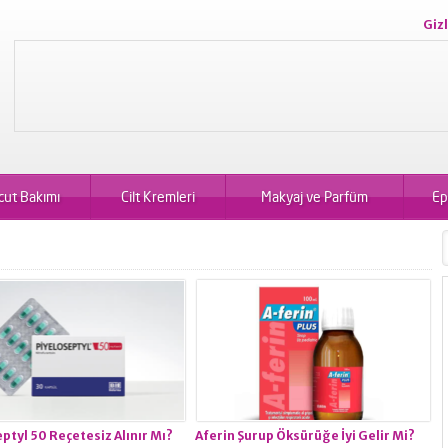
Gizl
cut Bakımı
Cilt Kremleri
Makyaj ve Parfüm
Ep
ptyl 50 Reçetesiz Alınır Mı?
Aferin Şurup Öksürüğe İyi Gelir Mi?