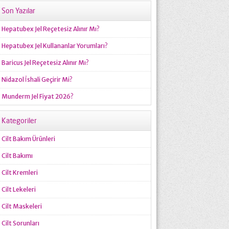
Son Yazılar
Hepatubex Jel Reçetesiz Alınır Mı?
Hepatubex Jel Kullananlar Yorumları?
Baricus Jel Reçetesiz Alınır Mı?
Nidazol İshali Geçirir Mi?
Munderm Jel Fiyat 2026?
Kategoriler
Cilt Bakım Ürünleri
Cilt Bakımı
Cilt Kremleri
Cilt Lekeleri
Cilt Maskeleri
Cilt Sorunları