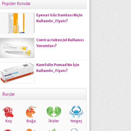
Popüler Konular
Eyenat Göz Damlası Niçin
Kullanılır, Fiyatı?
Contractubex Jel Kullanıcı
Yorumları?
Kamfolin Pomad Ne İçin
Kullanılır, Fiyatı?
Burçlar
Koç
Boğa
İkizler
Yengeç