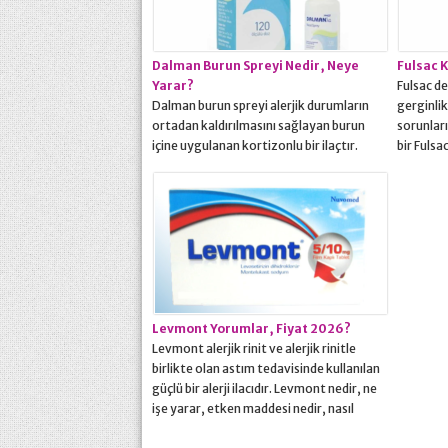
enfeksiyonlarında ve alerji hastalıklarında
iltihabı)
ortaya çıkan ağrı, ateş, hapşırma,...
romatizm
(ağrılı ve
belirti...
Dalman Burun Spreyi Nedir, Neye
Fulsac 
Yarar?
Fulsac d
Dalman burun spreyi alerjik durumların
gerginlik
ortadan kaldırılmasını sağlayan burun
sorunları
içine uygulanan kortizonlu bir ilaçtır.
bir Fulsa
Dalman burun spreyi nedir, ne işe yarar,
maddesi n
nasıl kullanılır, etken maddesi, yan
kadardır,
etkileri, muadili, fiyatı gibi tüm soruların
kullananl
cevapları yazımızda. Dalman Burun
sorunlar
Spreyi Nedir? Alerji kaynaklı aksırma,
Mg Nedir
kaşıntı, burun akıntısı, tıkalı burun, göz ve
gerginli
burun çevresinde basınç ve ağrı...
bozukluk)
Levmont Yorumlar, Fiyat 2026?
Levmont alerjik rinit ve alerjik rinitle
birlikte olan astım tedavisinde kullanılan
güçlü bir alerji ilacıdır. Levmont nedir, ne
işe yarar, etken maddesi nedir, nasıl
kullanılır, fiyatı ne kadardır, yan etkileri