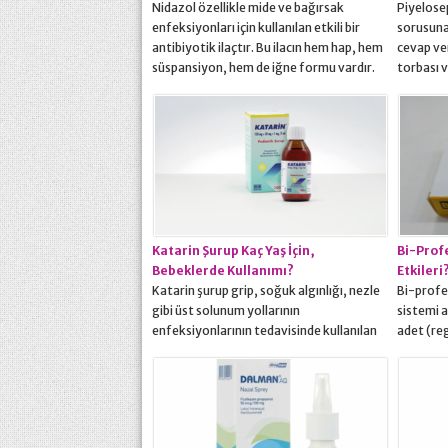
Nidazol özellikle mide ve bağırsak
Piyelosep
enfeksiyonları için kullanılan etkili bir
sorusuna
antibiyotik ilaçtır. Bu ilacın hem hap, hem
cevap ve
süspansiyon, hem de iğne formu vardır.
torbası v
Özellikle bağırsak enfeksiyonlarında
enfeksiyo
sıklıkla kullanılır. İshali etki eder mi diye
antibiyot
birçok soru gelmektedir konumuzda bunu
tabletli
da ayrıntılı şekilde açıklayalım. Nidazol
eczanele
Nedir? Bacak yaraları ve basınca bağlı
nitrofura
gelişen vücut yaraları,...
günde iki
aydan bü
Katarin Şurup Kaç Yaş İçin,
Bi-Profe
Bebeklerde Kullanımı?
Etkileri
Katarin şurup grip, soğuk algınlığı, nezle
Bi-profe
gibi üst solunum yollarının
sistemi a
enfeksiyonlarının tedavisinde kullanılan
adet (reg
etkili bir ilaçtır. Katarin şurup nedir, ne için
etkili bir
kullanılır, kaç yaş için, fiyatı, muadili gibi
yarar, nas
sorunların cevapları yazımızda. Katarin
fiyatı h
Şurup Nedir? Grip, soğuk algınlığı, nezle
yazımızd
gibi üst solunum yollarının akut
Osteoart