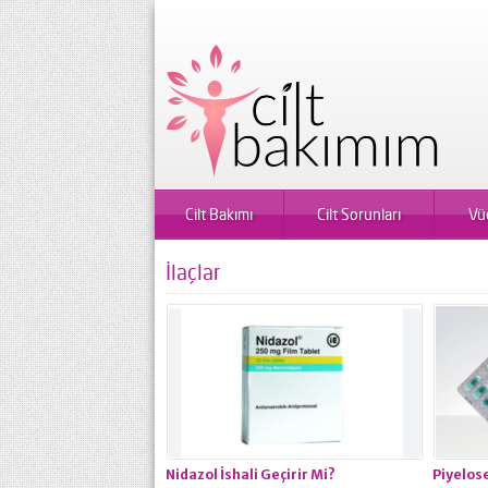
Cilt Bakımı
Cilt Sorunları
Vü
İlaçlar
Nidazol İshali Geçirir Mi?
Piyelose