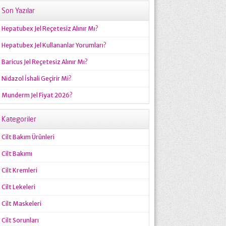
Son Yazılar
Hepatubex Jel Reçetesiz Alınır Mı?
Hepatubex Jel Kullananlar Yorumları?
Baricus Jel Reçetesiz Alınır Mı?
Nidazol İshali Geçirir Mi?
Munderm Jel Fiyat 2026?
Kategoriler
Cilt Bakım Ürünleri
Cilt Bakımı
Cilt Kremleri
Cilt Lekeleri
Cilt Maskeleri
Cilt Sorunları