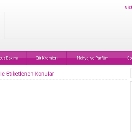
Gizl
cut Bakımı
Cilt Kremleri
Makyaj ve Parfüm
Ep
ile Etiketlenen Konular