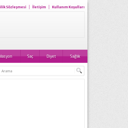
ilik Sözleşmesi
İletişim
Kullanım Koşulları
ilasyon
Saç
Diyet
Sağlık