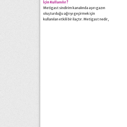
İçin Kullanılır?
Metigast sindirim kanalında aşırı gazın
oluşturduğu ağrıyı geçirmek için
kullanılan etkili bir ilaçtır. Metigast nedir,
ne işe yarar, muadili nedir, nasıl kullanılır,
fiyatı ne kadardır, yan etkileri nedir,
muadili nedir, kullanıcı yorumları nasıldır
gibi sorunların cevapları yazımızda.
Metigast Nedir? Gaz, şişkinlik, gaz
sebebi ile ağrı, abdominal distansiyon ve
intestinal gaz ile ilgili...