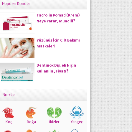
Popüler Konular
Tacrolin Pomad (Krem)
Neye Yarar, Muadili?
Yüzünüz İçin Cilt Bakımı
Maskeleri
Dentinox Diş Jeli Niçin
Kullanılır, Fiyatı?
Burçlar
Koç
Boğa
İkizler
Yengeç