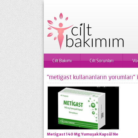
Cilt Bakımı
Cilt Sorunları
Vü
"metigast kullananların yorumları" 
Metigast 140 Mg Yumuşak Kapsül Ne