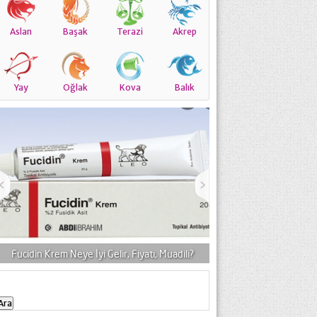
Aslan
Başak
Terazi
Akrep
Yay
Oğlak
Kova
Balık
Diclomec Jel (Krem) Neye Yarar, Fiyatı?
Yağlı Ciltler 
Arama: