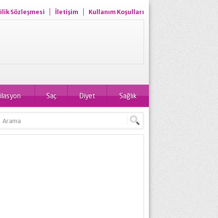
ilik Sözleşmesi
İletişim
Kullanım Koşulları
ilasyon
Saç
Diyet
Sağlık