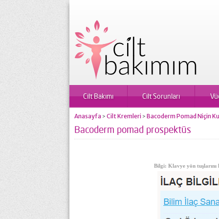
Cilt Bakımı
Cilt Sorunları
Vü
Anasayfa
Cilt Kremleri
Bacoderm Pomad Niçin Kulla
>
>
Bacoderm pomad prospektüs
Bilgi: Klavye yön tuşlarını 