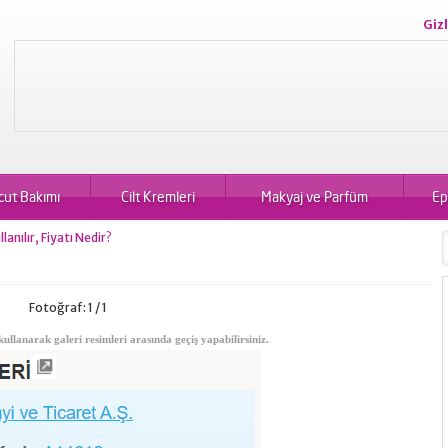
Gizl
cut Bakımı
Cilt Kremleri
Makyaj ve Parfüm
Ep
nılır, Fiyatı Nedir?
Fotoğraf: 1 / 1
kullanarak galeri resimleri arasında geçiş yapabilirsiniz.