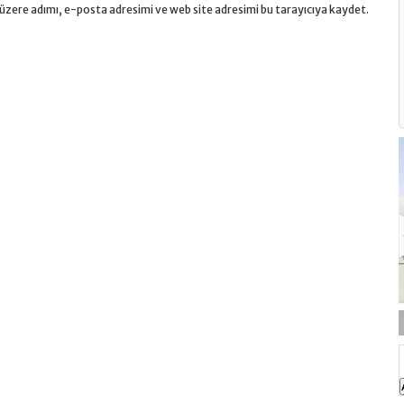
üzere adımı, e-posta adresimi ve web site adresimi bu tarayıcıya kaydet.
r, Muadili, Yorumlar?
Fucidin Krem Neye İyi Gelir, Fiyatı, Muadili?