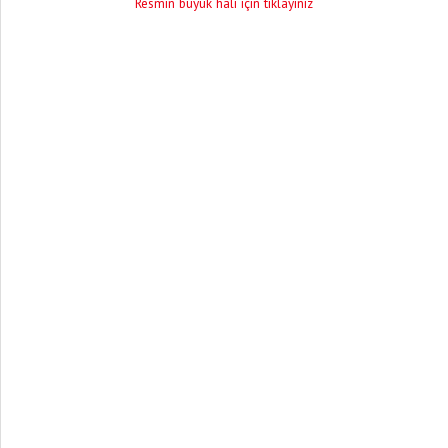
Resmin büyük hali için tıklayınız