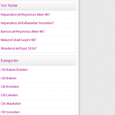
Son Yazılar
Hepatubex Jel Reçetesiz Alınır Mı?
Hepatubex Jel Kullananlar Yorumları?
Baricus Jel Reçetesiz Alınır Mı?
Nidazol İshali Geçirir Mi?
Munderm Jel Fiyat 2026?
Kategoriler
Cilt Bakım Ürünleri
Cilt Bakımı
Cilt Kremleri
Cilt Lekeleri
Cilt Maskeleri
Cilt Sorunları