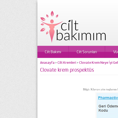
Cilt Bakımı
Cilt Sorunları
Vü
Anasayfa
Cilt Kremleri
Clovate Krem Neye İyi Geli
>
>
Clovate krem prospektüs
Bilgi: Klavye yön tuşlarını 