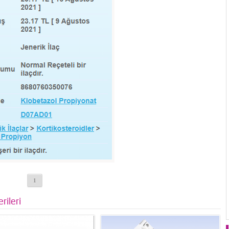
1
rileri