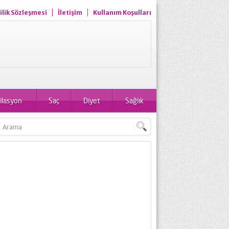
ilik Sözleşmesi
İletişim
Kullanım Koşulları
ilasyon
Saç
Diyet
Sağlık