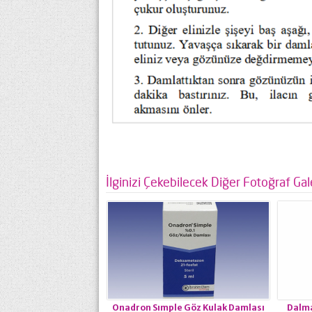
İlginizi Çekebilecek Diğer Fotoğraf Gale
Onadron Sımple Göz Kulak Damlası
Dalma