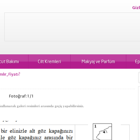
Gizl
cut Bakımı
Cilt Kremleri
Makyaj ve Parfüm
Ep
lır, Fiyatı?
Fotoğraf: 1 / 1
kullanarak galeri resimleri arasında geçiş yapabilirsiniz.