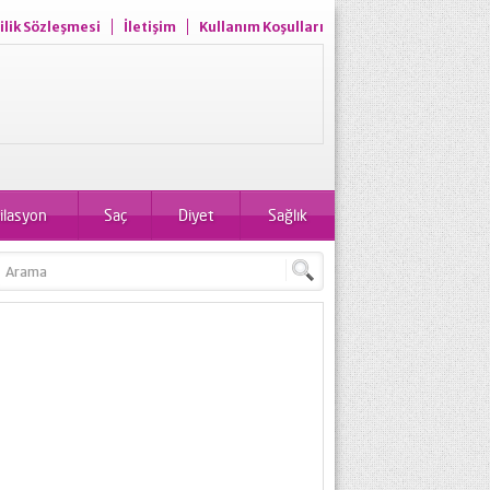
ilik Sözleşmesi
İletişim
Kullanım Koşulları
ilasyon
Saç
Diyet
Sağlık