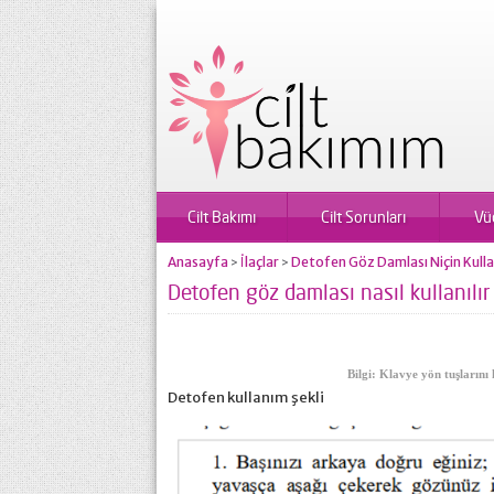
Cilt Bakımı
Cilt Sorunları
Vü
Anasayfa
İlaçlar
Detofen Göz Damlası Niçin Kullanı
>
>
Detofen göz damlası nasıl kullanılır
Bilgi: Klavye yön tuşlarını 
Detofen kullanım şekli