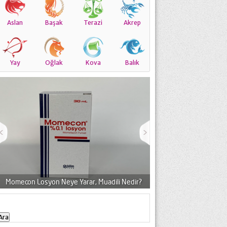
Aslan
Başak
Terazi
Akrep
Yay
Oğlak
Kova
Balık
Momecon Losyon Neye Yarar, Muadili Nedir?
Levmont Yoruml
Arama: