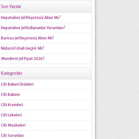
Son Yazılar
Hepatubex Jel Reçetesiz Alınır Mı?
Hepatubex Jel Kullananlar Yorumları?
Baricus Jel Reçetesiz Alınır Mı?
Nidazol İshali Geçirir Mi?
Munderm Jel Fiyat 2026?
Kategoriler
Cilt Bakım Ürünleri
Cilt Bakımı
Cilt Kremleri
Cilt Lekeleri
Cilt Maskeleri
Cilt Sorunları