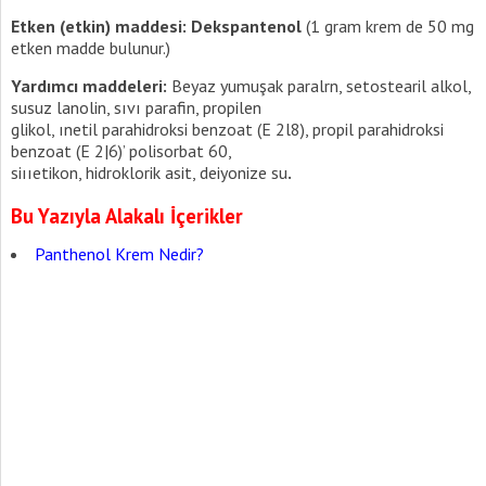
Etken (etkin) maddesi: Dekspantenol
(1 gram krem de 50 mg
etken madde bulunur.)
Yardımcı maddeleri:
Beyaz yumuşak paralrn, setostearil alkol,
susuz lanolin, sıvı parafin, propilen
glikol, ınetil parahidroksi benzoat (E 2l8), propil parahidroksi
benzoat (E 2|6)’ polisorbat 60,
siııetikon, hidroklorik asit, deiyonize su
.
Bu Yazıyla Alakalı İçerikler
Panthenol Krem Nedir?