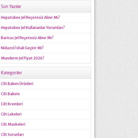
Son Yazılar
Hepatubex Jel Reçetesiz Alınır Mı?
Hepatubex Jel Kullananlar Yorumları?
Baricus Jel Reçetesiz Alınır Mı?
Nidazol İshali Geçirir Mi?
Munderm Jel Fiyat 2026?
Kategoriler
Cilt Bakım Ürünleri
Cilt Bakımı
Cilt Kremleri
Cilt Lekeleri
Cilt Maskeleri
Cilt Sorunları