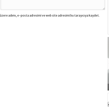
üzere adımı, e-posta adresimi ve web site adresimi bu tarayıcıya kaydet.
Lasonil Krem Ne İşe Yarar, Fiyatı?
Betnovate Saç Losyo