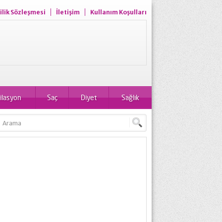
ilik Sözleşmesi
İletişim
Kullanım Koşulları
ilasyon
Saç
Diyet
Sağlık