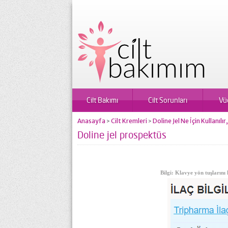
Cilt Bakımı
Cilt Sorunları
Vü
Anasayfa
Cilt Kremleri
Doline Jel Ne İçin Kullanılı
>
>
Doline jel prospektüs
Bilgi: Klavye yön tuşlarını 