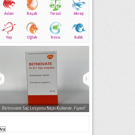
Aslan
Başak
Terazi
Akrep
Yay
Oğlak
Kova
Balık
nu Niçin Kullanılır, Fiyatı?
Munderm Jel Tüm Yüze Sürülür Mü?
Arama: