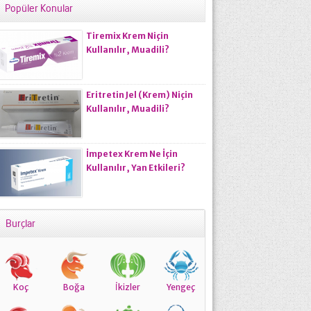
Popüler Konular
Tiremix Krem Niçin
Kullanılır, Muadili?
Eritretin Jel (Krem) Niçin
Kullanılır, Muadili?
İmpetex Krem Ne İçin
Kullanılır, Yan Etkileri?
Burçlar
Koç
Boğa
İkizler
Yengeç