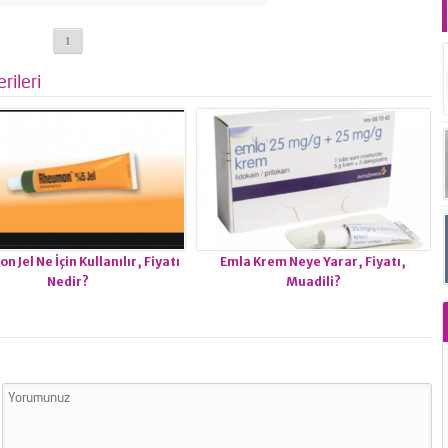
1
rileri
 Jel Ne İçin Kullanılır, Fiyatı
Emla Krem Neye Yarar, Fiyatı,
Nedir?
Muadili?