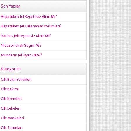
Son Yazılar
Hepatubex Jel Reçetesiz Alınır Mı?
Hepatubex Jel Kullananlar Yorumları?
Baricus Jel Reçetesiz Alınır Mı?
Nidazol İshali Geçirir Mi?
Munderm Jel Fiyat 2026?
Kategoriler
Cilt Bakım Ürünleri
Cilt Bakımı
Cilt Kremleri
Cilt Lekeleri
Cilt Maskeleri
Cilt Sorunları