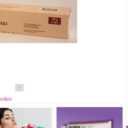
1
rileri