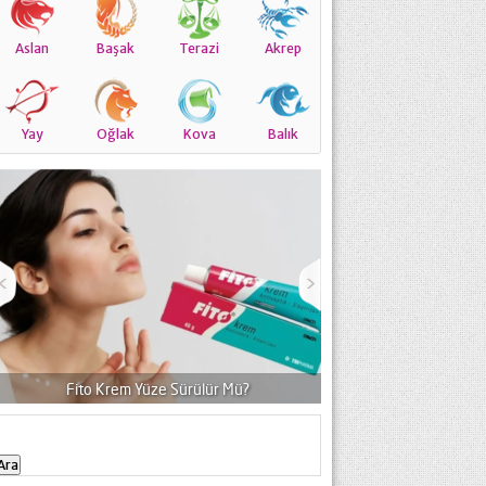
Aslan
Başak
Terazi
Akrep
Yay
Oğlak
Kova
Balık
Krem Yüze Sürülür Mü?
Flexo Jel Ne İçin Kullanılır, Fiyatı
Arama: