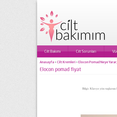
Cilt Bakımı
Cilt Sorunları
Vü
Anasayfa
Cilt Kremleri
Elocon Pomad Neye Yarar, 
>
>
Elocon pomad fiyat
Bilgi: Klavye yön tuşlarını 