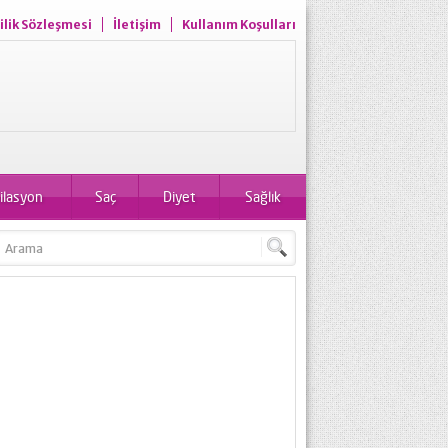
ilik Sözleşmesi
İletişim
Kullanım Koşulları
ilasyon
Saç
Diyet
Sağlık