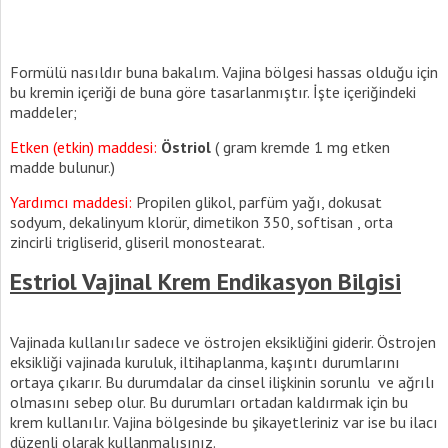
Formülü nasıldır buna bakalım. Vajina bölgesi hassas olduğu için
bu kremin içeriği de buna göre tasarlanmıştır. İşte içeriğindeki
maddeler;
Etken (etkin) maddesi:
Östriol
( gram kremde 1 mg etken
madde bulunur.)
Yardımcı maddesi:
Propilen glikol, parfüm yağı, dokusat
sodyum, dekalinyum klorür, dimetikon 350, softisan , orta
zincirli trigliserid, gliseril monostearat.
Estriol Vajinal Krem Endikasyon Bilgisi
Vajinada kullanılır sadece ve östrojen eksikliğini giderir. Östrojen
eksikliği vajinada kuruluk, iltihaplanma, kaşıntı durumlarını
ortaya çıkarır. Bu durumdalar da cinsel ilişkinin sorunlu ve ağrılı
olmasını sebep olur. Bu durumları ortadan kaldırmak için bu
krem kullanılır. Vajina bölgesinde bu şikayetleriniz var ise bu ilacı
düzenli olarak kullanmalısınız.