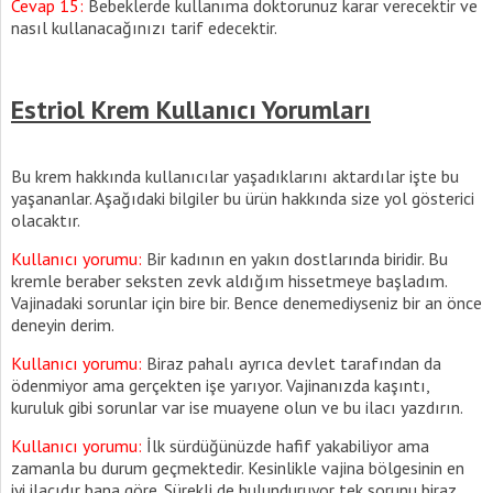
Cevap 15:
Bebeklerde kullanıma doktorunuz karar verecektir ve
nasıl kullanacağınızı tarif edecektir.
Estriol Krem Kullanıcı Yorumları
Bu krem hakkında kullanıcılar yaşadıklarını aktardılar işte bu
yaşananlar. Aşağıdaki bilgiler bu ürün hakkında size yol gösterici
olacaktır.
Kullanıcı yorumu:
Bir kadının en yakın dostlarında biridir. Bu
kremle beraber seksten zevk aldığım hissetmeye başladım.
Vajinadaki sorunlar için bire bir. Bence denemediyseniz bir an önce
deneyin derim.
Kullanıcı yorumu:
Biraz pahalı ayrıca devlet tarafından da
ödenmiyor ama gerçekten işe yarıyor. Vajinanızda kaşıntı,
kuruluk gibi sorunlar var ise muayene olun ve bu ilacı yazdırın.
Kullanıcı yorumu:
İlk sürdüğünüzde hafif yakabiliyor ama
zamanla bu durum geçmektedir. Kesinlikle vajina bölgesinin en
iyi ilacıdır bana göre. Sürekli de bulunduruyor tek sorunu biraz