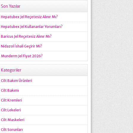
Son Yazılar
Hepatubex Jel Reçetesiz Alınır Mı?
Hepatubex Jel Kullananlar Yorumları?
Baricus Jel Reçetesiz Alınır Mı?
Nidazol İshali Geçirir Mi?
Munderm Jel Fiyat 2026?
Kategoriler
Cilt Bakım Ürünleri
Cilt Bakımı
Cilt Kremleri
Cilt Lekeleri
Cilt Maskeleri
Cilt Sorunları