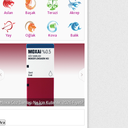
Aslan
Başak
Terazi
Akrep
Yay
Oğlak
Kova
Balık
2026 Fiyatı?
Karma Ciltlerin Bakımı Nasıl Olmalıdır?
Stafine G
Arama: