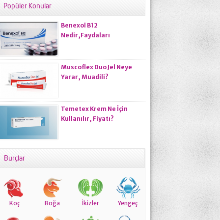
Popüler Konular
Benexol B12
Nedir,Faydaları
Nelerdir,Kullananların
Yorumları Nasıldır?
Muscoflex Duo Jel Neye
Yarar, Muadili?
Temetex Krem Ne İçin
Kullanılır, Fiyatı?
Burçlar
Koç
Boğa
İkizler
Yengeç