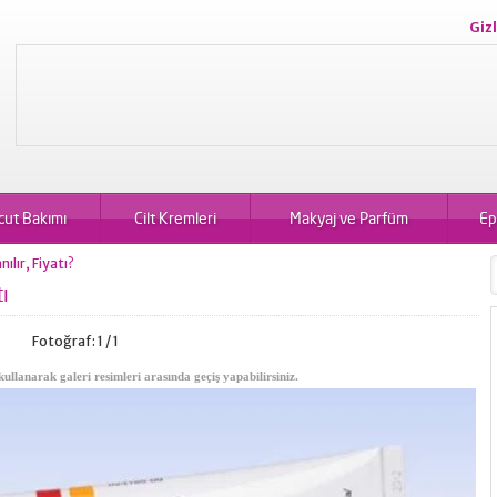
Gizl
cut Bakımı
Cilt Kremleri
Makyaj ve Parfüm
Ep
ılır, Fiyatı?
tı
Fotoğraf: 1 / 1
kullanarak galeri resimleri arasında geçiş yapabilirsiniz.