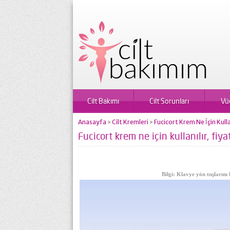
Cilt Bakımı
Cilt Sorunları
Vü
Anasayfa
Cilt Kremleri
Fucicort Krem Ne İçin Kullan
>
>
Fucicort krem ne için kullanılır, fiya
Bilgi: Klavye yön tuşlarını 