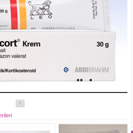
1
rileri