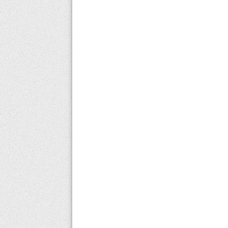
Lotemax Göz Damlası Ne