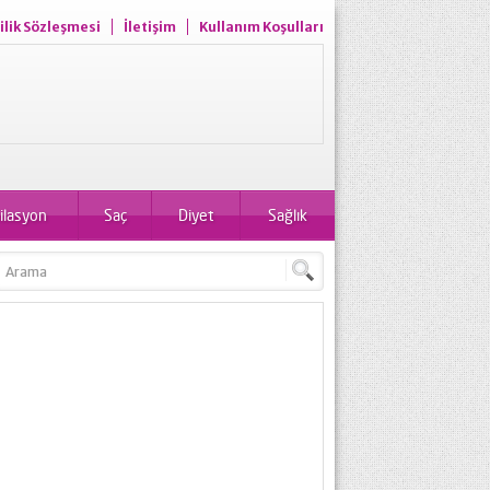
ilik Sözleşmesi
İletişim
Kullanım Koşulları
ilasyon
Saç
Diyet
Sağlık