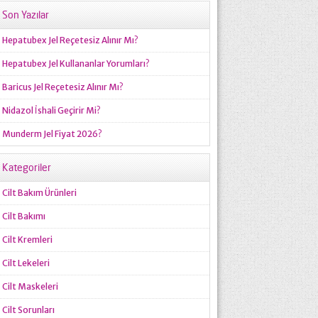
Son Yazılar
Hepatubex Jel Reçetesiz Alınır Mı?
Hepatubex Jel Kullananlar Yorumları?
Baricus Jel Reçetesiz Alınır Mı?
Nidazol İshali Geçirir Mi?
Munderm Jel Fiyat 2026?
Kategoriler
Cilt Bakım Ürünleri
Cilt Bakımı
Cilt Kremleri
Cilt Lekeleri
Cilt Maskeleri
Cilt Sorunları