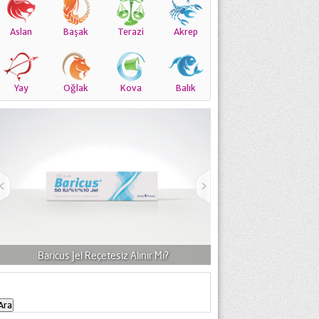
Aslan
Başak
Terazi
Akrep
Yay
Oğlak
Kova
Balık
Balaban Pomad Neye Yarar, Muadili, Yorumlar?
Acnemix Jel Niçin 
Arama: