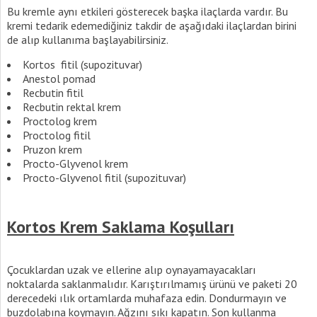
Bu kremle aynı etkileri gösterecek başka ilaçlarda vardır. Bu
kremi tedarik edemediğiniz takdir de aşağıdaki ilaçlardan birini
de alıp kullanıma başlayabilirsiniz.
Kortos fitil (supozituvar)
Anestol pomad
Recbutin fitil
Recbutin rektal krem
Proctolog krem
Proctolog fitil
Pruzon krem
Procto-Glyvenol krem
Procto-Glyvenol fitil (supozituvar)
Kortos Krem Saklama Koşulları
Çocuklardan uzak ve ellerine alıp oynayamayacakları
noktalarda saklanmalıdır. Karıştırılmamış ürünü ve paketi 20
derecedeki ılık ortamlarda muhafaza edin. Dondurmayın ve
buzdolabına koymayın. Ağzını sıkı kapatın. Son kullanma