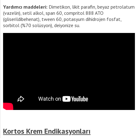
Yardımcı maddeleri:
Dimetikon, likit parafin, beyaz petrolatum
(vazelin), setil alkol, span 60, compritol 888 ATO
(gliserildibehenat), tween 60, potasyum dihidrojen fosfat,
sorbitol (%70 solüsyon), deiyonize su.
Kortos Krem Endikasyonları