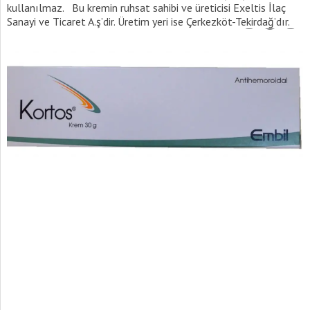
kullanılmaz. Bu kremin ruhsat sahibi ve üreticisi Exeltis İlaç
Sanayi ve Ticaret A.ş’dir. Üretim yeri ise Çerkezköt-Tekirdağ’dır.