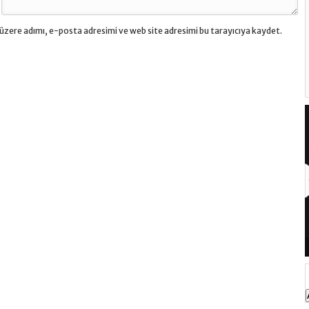
üzere adımı, e-posta adresimi ve web site adresimi bu tarayıcıya kaydet.
Motilium 10 Mg Film Tablet Ne İçin Kullanılır?