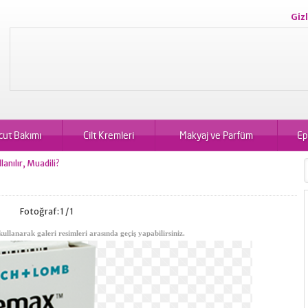
Gizl
cut Bakımı
Cilt Kremleri
Makyaj ve Parfüm
Ep
anılır, Muadili?
Fotoğraf: 1 / 1
kullanarak galeri resimleri arasında geçiş yapabilirsiniz.