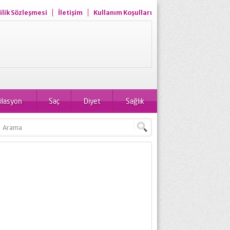
ilik Sözleşmesi
İletişim
Kullanım Koşulları
ilasyon
Saç
Diyet
Sağlık