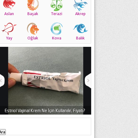
Aslan
Başak
Terazi
Akrep
Yay
Oğlak
Kova
Balık
Estriol Vajinal Krem Ne İçin Kullanılır, Fiyatı?
Yağlı Ciltler 
Arama: