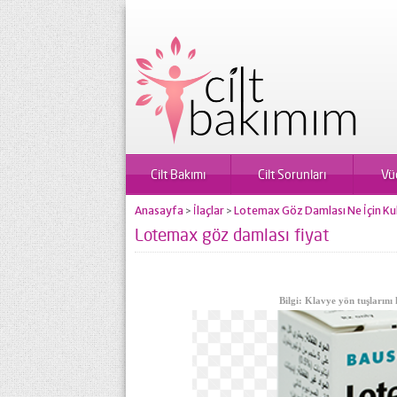
Cilt Bakımı
Cilt Sorunları
Vü
Anasayfa
İlaçlar
Lotemax Göz Damlası Ne İçin Kull
>
>
Lotemax göz damlası fiyat
Bilgi: Klavye yön tuşlarını 