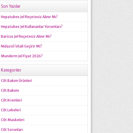
Son Yazılar
Hepatubex Jel Reçetesiz Alınır Mı?
Hepatubex Jel Kullananlar Yorumları?
Baricus Jel Reçetesiz Alınır Mı?
Nidazol İshali Geçirir Mi?
Munderm Jel Fiyat 2026?
Kategoriler
Cilt Bakım Ürünleri
Cilt Bakımı
Cilt Kremleri
Cilt Lekeleri
Cilt Maskeleri
Cilt Sorunları