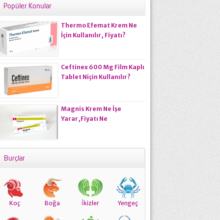
Popüler Konular
Thermo Efemat Krem Ne
İçin Kullanılır, Fiyatı?
Ceftinex 600 Mg Film Kaplı
Tablet Niçin Kullanılır?
Magnis Krem Ne İşe
Yarar,Fiyatı Ne
Kadardır,Kullananların
Yorumları
Burçlar
Koç
Boğa
İkizler
Yengeç