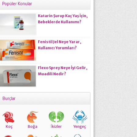
Popüler Konular
Katarin Şurup Kaç Yaş İçin,
Bebeklerde Kullanımı?
Fenistil Jel Neye Yarar,
Kullanıcı Yorumları?
Flexo Sprey Neye İyi Gelir,
Muadili Nedir?
Burçlar
Koç
Boğa
İkizler
Yengeç