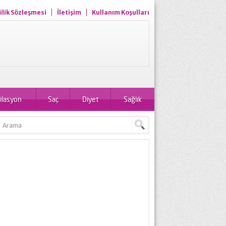
ilik Sözleşmesi
İletişim
Kullanım Koşulları
ilasyon
Saç
Diyet
Sağlık