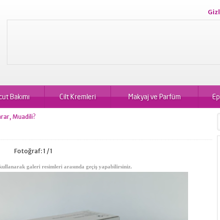
Gizl
cut Bakımı
Cilt Kremleri
Makyaj ve Parfüm
Ep
rar, Muadili?
Fotoğraf: 1 / 1
kullanarak galeri resimleri arasında geçiş yapabilirsiniz.