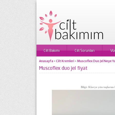
Cilt Bakımı
Cilt Sorunları
Vü
Anasayfa
Cilt Kremleri
Muscoflex Duo Jel Neye Ya
>
>
Muscoflex duo jel fiyat
Bilgi: Klavye yön tuşlarını 