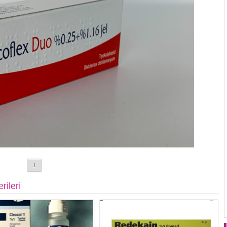
1
rileri