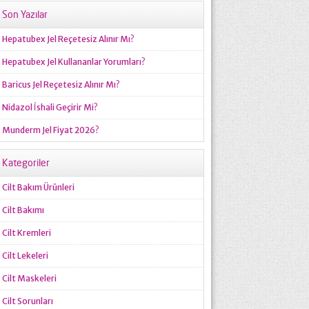
Son Yazılar
Hepatubex Jel Reçetesiz Alınır Mı?
Hepatubex Jel Kullananlar Yorumları?
Baricus Jel Reçetesiz Alınır Mı?
Nidazol İshali Geçirir Mi?
Munderm Jel Fiyat 2026?
Kategoriler
Cilt Bakım Ürünleri
Cilt Bakımı
Cilt Kremleri
Cilt Lekeleri
Cilt Maskeleri
Cilt Sorunları