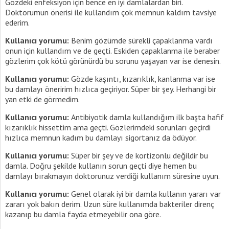
Gözdeki enfeksiyon için bence en iyi damlalardan biri.
Doktorumun önerisi ile kullandım çok memnun kaldım tavsiye
ederim.
Kullanıcı yorumu:
Benim gözümde sürekli çapaklanma vardı
onun için kullandım ve de geçti. Eskiden çapaklanma ile beraber
gözlerim çok kötü görünürdü bu sorunu yaşayan var ise denesin.
Kullanıcı yorumu:
Gözde kaşıntı, kızarıklık, kanlanma var ise
bu damlayı öneririm hızlıca geçiriyor. Süper bir şey. Herhangi bir
yan etki de görmedim.
Kullanıcı yorumu:
Antibiyotik damla kullandığım ilk başta hafif
kızarıklık hissettim ama geçti. Gözlerimdeki sorunları geçirdi
hızlıca memnun kadım bu damlayı sigortanız da ödüyor.
Kullanıcı yorumu:
Süper bir şey ve de kortizonlu değildir bu
damla. Doğru şekilde kullanın sorun geçti diye hemen bu
damlayı bırakmayın doktorunuz verdiği kullanım süresine uyun.
Kullanıcı yorumu:
Genel olarak iyi bir damla kullanın yararı var
zararı yok bakın derim. Uzun süre kullanımda bakteriler direnç
kazanıp bu damla fayda etmeyebilir ona göre.