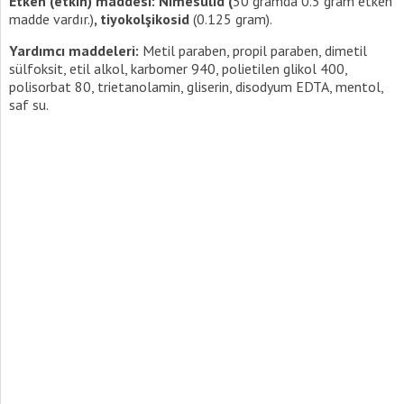
Etken (etkin) maddesi: Nimesulid (
50 gramda 0.5 gram etken
madde vardır.)
, tiyokolşikosid
(0.125 gram).
Yardımcı maddeleri:
Metil paraben, propil paraben, dimetil
sülfoksit, etil alkol, karbomer 940, polietilen glikol 400,
polisorbat 80, trietanolamin, gliserin, disodyum EDTA, mentol,
saf su.