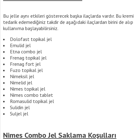
Bu jelle aynı etkileri gösterecek başka ilaçlarda vardır. Bu kremi
tedarik edemediğiniz takdir de aşağıdaki ilaçlardan birini de alıp
kullanıma başlayabilirsiniz.
Dolofast topikal jel
Emulid jel
Etna combo jel
Frenag topikal jel
Frenag fort jel
Fuzo topikal jel
Nimeksil jel
Nimelid jel
Nimes topikal jel
Nimes combo tablet
Romasulid topikal jel
Sulidin jel
Suljel jel
Nimes Combo Jel Saklama Koşulları