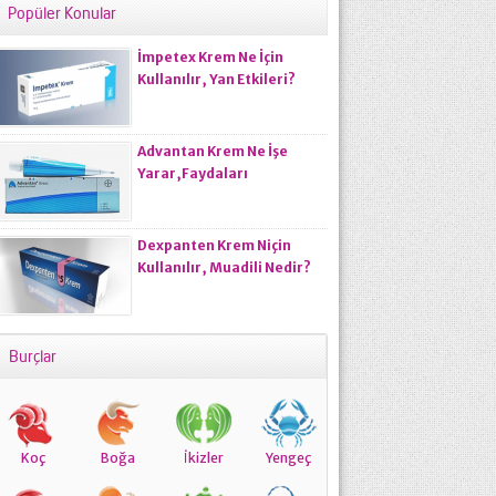
Popüler Konular
İmpetex Krem Ne İçin
Kullanılır, Yan Etkileri?
Advantan Krem Ne İşe
Yarar,Faydaları
Nelerdir,Fiyatı Ne
Kadardır?
Dexpanten Krem Niçin
Kullanılır, Muadili Nedir?
Burçlar
Koç
Boğa
İkizler
Yengeç