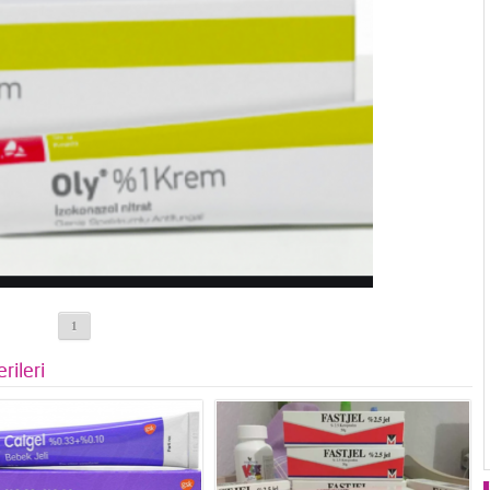
1
rileri