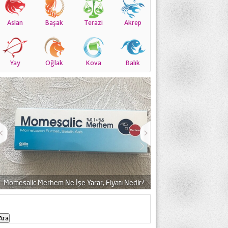
Aslan
Başak
Terazi
Akrep
Yay
Oğlak
Kova
Balık
em Ne İşe Yarar, Fiyatı Nedir?
Momecon Losyon Neye Yarar, Muadili 
Arama: