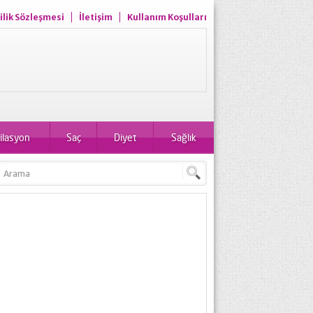
ilik Sözleşmesi
İletişim
Kullanım Koşulları
ilasyon
Saç
Diyet
Sağlık