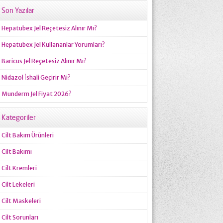
Son Yazılar
Hepatubex Jel Reçetesiz Alınır Mı?
Hepatubex Jel Kullananlar Yorumları?
Baricus Jel Reçetesiz Alınır Mı?
Nidazol İshali Geçirir Mi?
Munderm Jel Fiyat 2026?
Kategoriler
Cilt Bakım Ürünleri
Cilt Bakımı
Cilt Kremleri
Cilt Lekeleri
Cilt Maskeleri
Cilt Sorunları