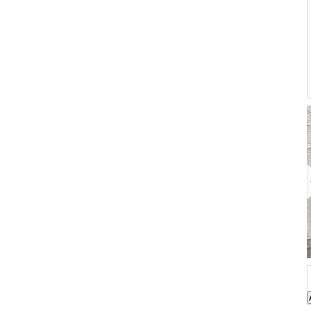
Etrexin Jel Neye Yarar, Muadili Nedir?
Momesalic Merh