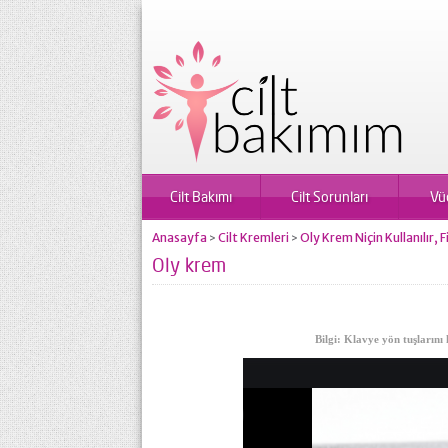
Cilt Bakımı
Cilt Sorunları
Vü
Anasayfa
Cilt Kremleri
Oly Krem Niçin Kullanılır, F
>
>
Oly krem
Bilgi: Klavye yön tuşlarını 