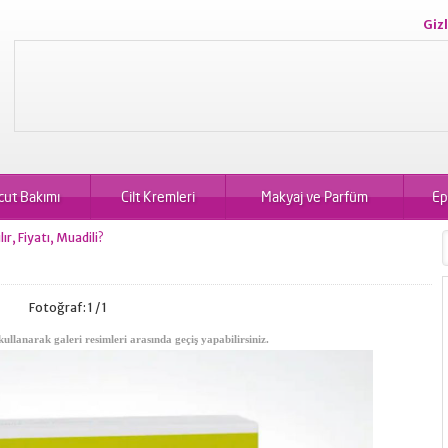
Gizl
cut Bakımı
Cilt Kremleri
Makyaj ve Parfüm
Ep
ır, Fiyatı, Muadili?
Fotoğraf: 1 / 1
kullanarak galeri resimleri arasında geçiş yapabilirsiniz.