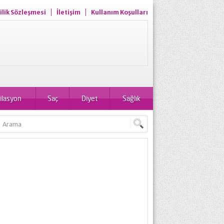
ilik Sözleşmesi
İletişim
Kullanım Koşulları
ilasyon
Saç
Diyet
Sağlık