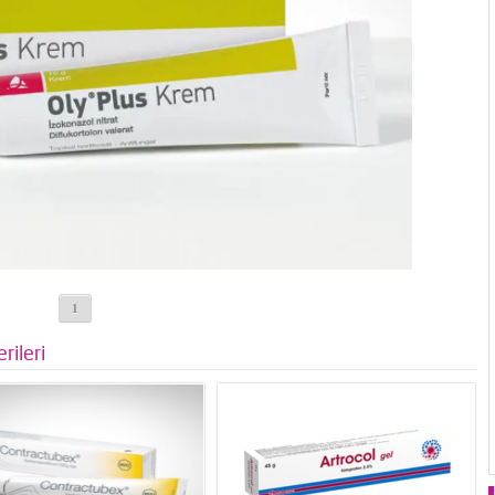
1
rileri