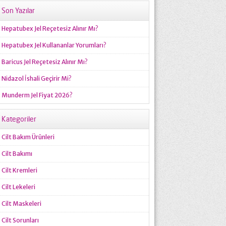
Son Yazılar
Hepatubex Jel Reçetesiz Alınır Mı?
Hepatubex Jel Kullananlar Yorumları?
Baricus Jel Reçetesiz Alınır Mı?
Nidazol İshali Geçirir Mi?
Munderm Jel Fiyat 2026?
Kategoriler
Cilt Bakım Ürünleri
Cilt Bakımı
Cilt Kremleri
Cilt Lekeleri
Cilt Maskeleri
Cilt Sorunları