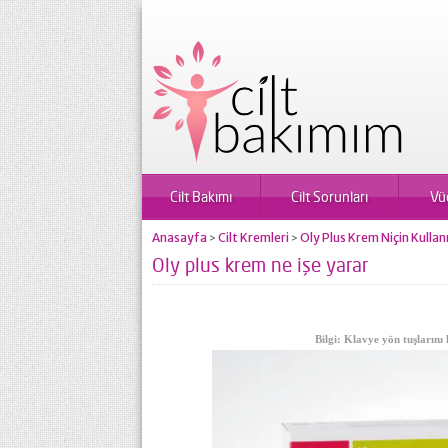
Cilt Bakımı
Cilt Sorunları
Vü
Anasayfa
Cilt Kremleri
Oly Plus Krem Niçin Kullanıl
>
>
Oly plus krem ne işe yarar
Bilgi: Klavye yön tuşlarını 