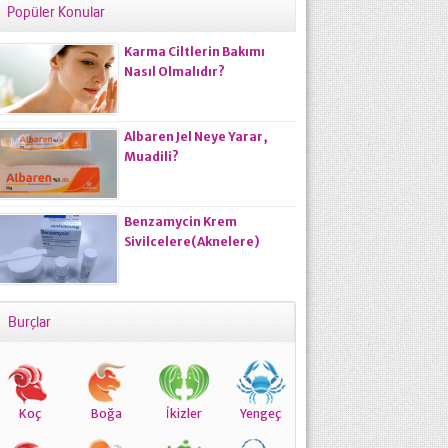
Popüler Konular
Karma Ciltlerin Bakımı
Nasıl Olmalıdır?
Albaren Jel Neye Yarar,
Muadili?
Benzamycin Krem
Sivilcelere(Aknelere)
Kalıcı Çözüm Oluyor
Burçlar
Koç
Boğa
İkizler
Yengeç