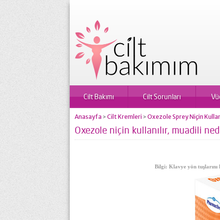
Cilt Bakımı
Cilt Sorunları
Vü
Anasayfa
Cilt Kremleri
Oxezole Sprey Niçin Kullanı
>
>
Oxezole niçin kullanılır, muadili ned
Bilgi: Klavye yön tuşlarını 