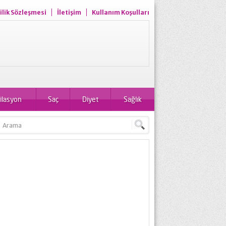
ilik Sözleşmesi
İletişim
Kullanım Koşulları
ilasyon
Saç
Diyet
Sağlık