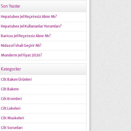
Son Yazılar
Hepatubex Jel Reçetesiz Alınır Mı?
Hepatubex Jel Kullananlar Yorumları?
Baricus Jel Reçetesiz Alınır Mı?
Nidazol İshali Geçirir Mi?
Munderm Jel Fiyat 2026?
Kategoriler
Cilt Bakım Ürünleri
Cilt Bakımı
Cilt Kremleri
Cilt Lekeleri
Cilt Maskeleri
Cilt Sorunları