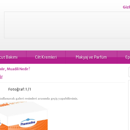
Gizl
cut Bakımı
Cilt Kremleri
Makyaj ve Parfüm
Ep
lır, Muadili Nedir?
ir
Fotoğraf: 1 / 1
kullanarak galeri resimleri arasında geçiş yapabilirsiniz.