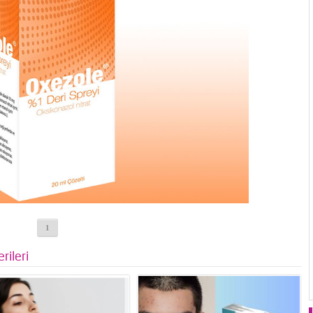
1
rileri