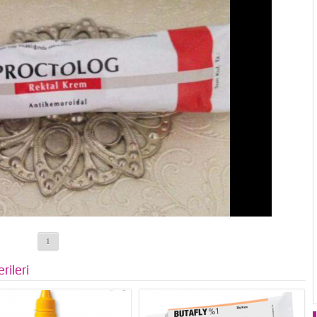
1
rileri