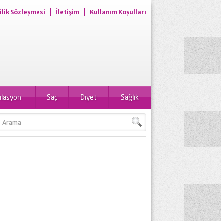
ilik Sözleşmesi
İletişim
Kullanım Koşulları
ilasyon
Saç
Diyet
Sağlık