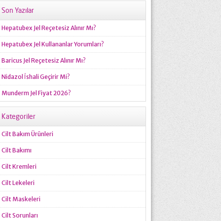
Son Yazılar
Hepatubex Jel Reçetesiz Alınır Mı?
Hepatubex Jel Kullananlar Yorumları?
Baricus Jel Reçetesiz Alınır Mı?
Nidazol İshali Geçirir Mi?
Munderm Jel Fiyat 2026?
Kategoriler
Cilt Bakım Ürünleri
Cilt Bakımı
Cilt Kremleri
Cilt Lekeleri
Cilt Maskeleri
Cilt Sorunları