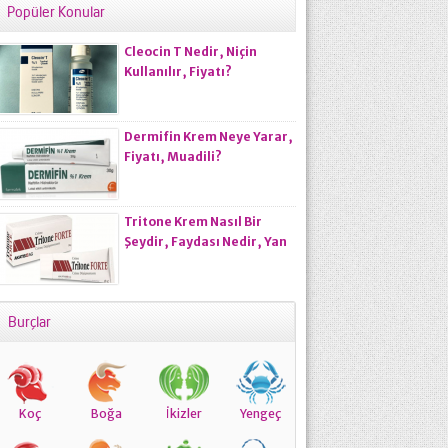
Popüler Konular
Cleocin T Nedir, Niçin
Kullanılır, Fiyatı?
Dermifin Krem Neye Yarar,
Fiyatı, Muadili?
Tritone Krem Nasıl Bir
Şeydir, Faydası Nedir, Yan
Etkisi Var Mıdır?
Burçlar
Koç
Boğa
İkizler
Yengeç