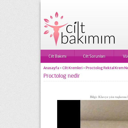
Cilt Bakımı
Cilt Sorunları
Vü
Anasayfa
Cilt Kremleri
Proctolog Rektal Krem Ne İç
>
>
Proctolog nedir
Bilgi: Klavye yön tuşlarını 