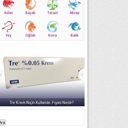
Aslan
Başak
Terazi
Akrep
Yay
Oğlak
Kova
Balık
Tre Krem Niçin Kullanılır, Fiyatı Nedir?
Zorante Krem Niçin Kul
Arama: