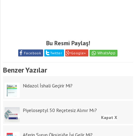
Bu Resmi Paylaş!
Facebook
Twitter
Google+
Benzer Yazılar
Nidazol İshali Geçirir Mi?
Piyeloseptyl 50 Reçetesiz Alınır Mı?
Kapat X
Aferin Şurup Öksürüğe İyi Gelir Mi?