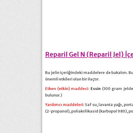
Reparil Gel N (Reparil Jel) İçe
Bu jelin içeriğindeki maddelere de bakalım. Bu 
önemli etkileri olan bir ilaçtır.
Etken (etkin) maddesi:
Essin
(100 gram jelde
bulunur.)
Yardımcı maddeleri:
Saf su, lavanta yağı, por
(2-propanol), poliakrilikasid (karbopol 980), pol