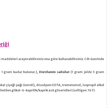
riği
maddeleri araştırabilirsiniz ona göre kullanabilirsiniz. Cilt üzerinde
 1 gram kadar bulunur.),
Dietilamin salisilat
(1 gram jelde 5 gram
takal çiçeği yağı (neroli), disodyum EDTA, trometamol, isopropil alkol
ietilen glikol-6-kaprilik/kaprik asit gliseridleri (softigen 767).