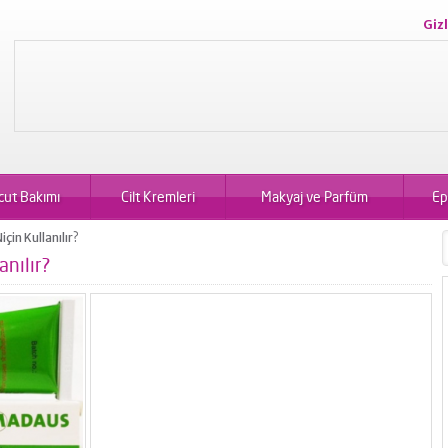
Gizl
cut Bakımı
Cilt Kremleri
Makyaj ve Parfüm
Ep
için Kullanılır?
anılır?