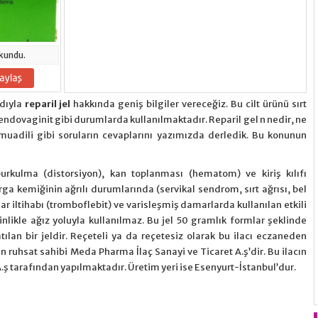
kundu.
dıyla
reparil jel
hakkında geniş bilgiler vereceğiz. Bu cilt ürünü sırt
tendovaginit gibi durumlarda kullanılmaktadır. Reparil gel n nedir, ne
tı, muadili gibi soruların cevaplarını yazımızda derledik. Bu konunun
urkulma (distorsiyon), kan toplanması (hematom) ve kiriş kılıfı
 kemiğinin ağrılı durumlarında (servikal sendrom, sırt ağrısı, bel
ar iltihabı (tromboflebit) ve varisleşmiş damarlarda kullanılan etkili
kesinlikle ağız yoluyla kullanılmaz. Bu jel 50 gramlık formlar şeklinde
ılan bir jeldir. Reçeteli ya da reçetesiz olarak bu ilacı eczaneden
acın ruhsat sahibi Meda Pharma İlaç Sanayi ve Ticaret A.ş’dir. Bu ilacın
A.ş tarafından yapılmaktadır. Üretim yeri ise Esenyurt-İstanbul’dur.