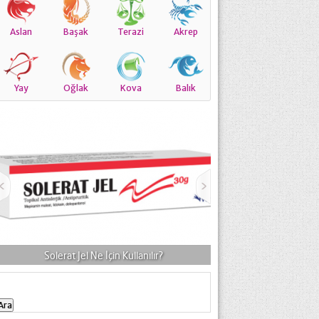
Aslan
Başak
Terazi
Akrep
Yay
Oğlak
Kova
Balık
Solerat Jel Ne İçin Kullanılır?
Emulid Plus Jel Niçin
Arama: