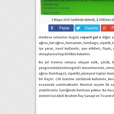
5 Mayıs 2021 tarihinde eklendi,
2.156
kez o
Herkese selamlar bugün
reparil gel n
diğer a
ağrısı, bel ağrısı, hematom, lumbago, siyatik, 
işe yarar, nasıl kullanılır, yan etkileri, fiya
detaylarına hep birlikte bakalım.
Bu jel travma sonucu oluşan ezik, çürük, b
yangısında(tendovaginit) durumlarında, omurga
ağrısı (lumbago), siyatik), yüzeysel toplar dam
bir ilaçtır. Cilt üzerine sürülerek kullanılır, 
eczanede satılmaktadır. Normal reçete ile sat
alabilirsiniz. İçeriğinde kortizon yoktur. Bu il
üretimi ise Abdi ibrahim İlaç Sanayi ve Ticaret 