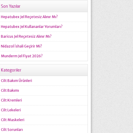
Son Yazılar
Hepatubex Jel Reçetesiz Alınır Mı?
Hepatubex Jel Kullananlar Yorumları?
Baricus Jel Reçetesiz Alınır Mı?
Nidazol İshali Geçirir Mi?
Munderm Jel Fiyat 2026?
Kategoriler
Cilt Bakım Ürünleri
Cilt Bakımı
Cilt Kremleri
Cilt Lekeleri
Cilt Maskeleri
Cilt Sorunları