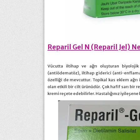
Reparil Gel N (Reparil Jel) N
Vücutta iltihap ve ağrı oluşturan biyolojik
(antiödematöz), iltihap giderici (anti-enflamat
özelliği de mevcuttur. Topikal kas eklem ağrı i
olan etkili bir cilt ürünüdür. Çok hafif sarı bir
kremi reçete edebilirler. Hastalığınız iyileşene k