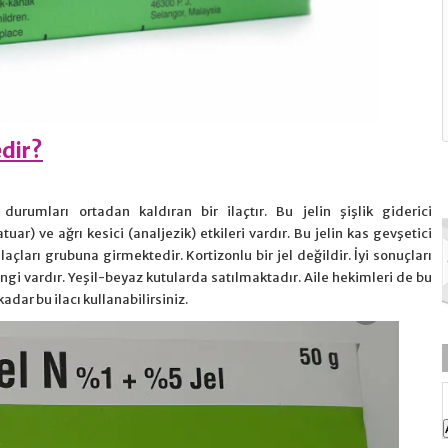
edir?
 durumları ortadan kaldıran bir ilaçtır. Bu jelin şişlik giderici
uar) ve ağrı kesici (analjezik) etkileri vardır. Bu jelin kas gevşetici
laçları grubuna girmektedir. Kortizonlu bir jel değildir. İyi sonuçları
 rengi vardır. Yeşil-beyaz kutularda satılmaktadır. Aile hekimleri de bu
adar bu ilacı kullanabilirsiniz.
Doğal Cilt Bakımı