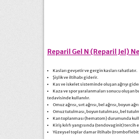
Reparil Gel N (Reparil Jel) Ne
Kasları gevşetir ve gergin kasları rahatlatır.
Şişlik ve iltihabı giderir.
Kas ve iskelet sisteminde oluşan ağrıyı gider
Kaza ve spor yaralanmaları sonucu oluşan bu
tedavisinde kullanılır.
Omuz ağrısı, sırt ağrısı, bel ağrısı, boyun ağrı
Omuz tutulması, boyun tutulması, bel tutulma
Kan toplanması (hematom) durumunda kulla
Kiriş kılıfı yangısında (tendovaginit) tercih e
Yüzeysel toplar damar iltihabı (tromboflebit