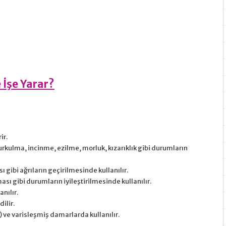
 İşe Yarar?
ir.
rkulma, incinme, ezilme, morluk, kızarıklık gibi durumların
sı gibi ağrıların geçirilmesinde kullanılır.
sı gibi durumların iyileştirilmesinde kullanılır.
nılır.
dilir.
) ve varisleşmiş damarlarda kullanılır.