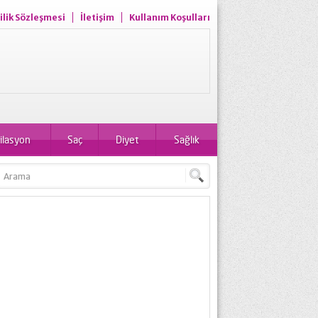
ilik Sözleşmesi
İletişim
Kullanım Koşulları
ilasyon
Saç
Diyet
Sağlık