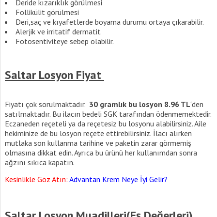
Deride kızarıklık görülmesi
Follikülit görülmesi
Deri,saç ve kıyafetlerde boyama durumu ortaya çıkarabilir.
Alerjik ve irritatif dermatit
Fotosentiviteye sebep olabilir.
Saltar Losyon Fiyat
Fiyatı çok sorulmaktadır.
30 gramlık bu losyon 8.96 TL
‘den
satılmaktadır. Bu ilacın bedeli SGK tarafından ödenmemektedir.
Eczaneden reçeteli ya da reçetesiz bu losyonu alabilirsiniz. Aile
hekiminize de bu losyon reçete ettirebilirsiniz. İlacı alırken
mutlaka son kullanma tarihine ve paketin zarar görmemiş
olmasına dikkat edin. Ayrıca bu ürünü her kullanımdan sonra
ağzını sıkıca kapatın.
Kesinlikle Göz Atın:
Advantan Krem Neye İyi Gelir?
Saltar Losyon Muadilleri(Eş Değerleri)