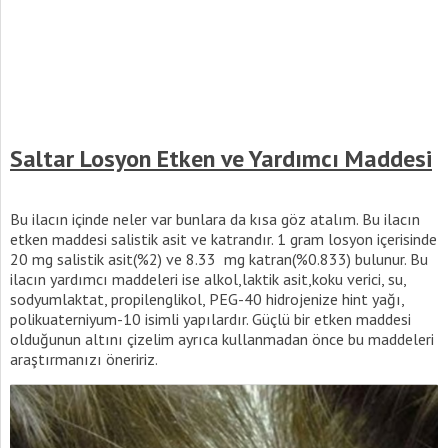
Saltar Losyon Etken ve Yardımcı Maddesi
Bu ilacın içinde neler var bunlara da kısa göz atalım. Bu ilacın
etken maddesi salistik asit ve katrandır. 1 gram losyon içerisinde
20 mg salistik asit(%2) ve 8.33 mg katran(%0.833) bulunur. Bu
ilacın yardımcı maddeleri ise alkol,laktik asit,koku verici, su,
sodyumlaktat, propilenglikol, PEG-40 hidrojenize hint yağı,
polikuaterniyum-10 isimli yapılardır. Güçlü bir etken maddesi
olduğunun altını çizelim ayrıca kullanmadan önce bu maddeleri
araştırmanızı öneririz.