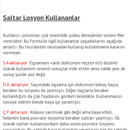
Saltar Losyon Kullananlar
Kullanıcı yorumları çok önemlidir çünkü deneyimler sizlere fikir
verecektir. Bu formülle ilgili kullananlar yaşadıklarını aşağıda
anlattı. Bu tecrübeleri okumadan kullanıp kullanmama kararını
vermeyin.
S.A aktarıyor:
Egzamam vardı doktorum reçete etti düzenli
olarak kullandım önemli sonuçlar elde ettim ama tabiki yine de
sonuç yüzde yüz değil.
D.E aktarıyor:
Saçımdaki egzama için doktorum birkaç ilaçla
beraber bu losyonu da yazmıştı. Diğer ilaçlarla beraber
kullandığım da çok faydasını gördüm kesinlikle. Kullanmanızı
tavsiye ederim bende baya işe yaramıştı.
Ç.Y aktarıyor:
Kokusu sarımsak gibi değil ama baya etkili,
hekimim bana psovate losyonla beraber saltarı yazmıştı. İlk
olarak saltarı kullanıyordum daha sonra psovate losyonu
sürüyordum. Bu şekilde baya kullandım yararlarını net bir şekilde