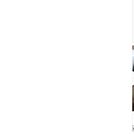
yd Tırnak Solüsyonu Niçin Kullanılır, Fiyatı?
Derisiv Krem Ne İçin Kull