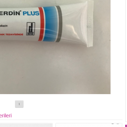
1
rileri