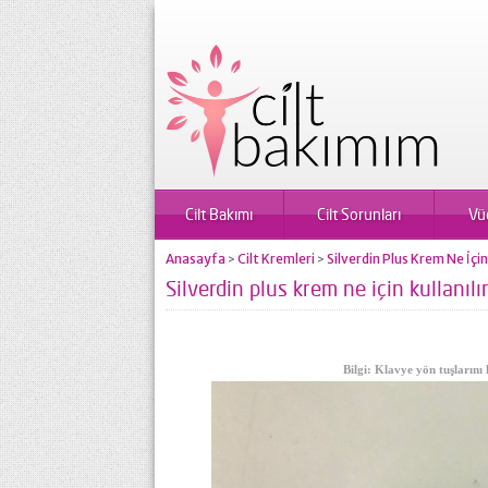
Cilt Bakımı
Cilt Sorunları
Vü
Anasayfa
Cilt Kremleri
Silverdin Plus Krem Ne İçin 
>
>
Silverdin plus krem ne için kullanılı
Bilgi: Klavye yön tuşlarını 