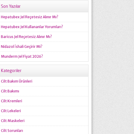
Son Yazılar
Hepatubex Jel Reçetesiz Alınır Mı?
Hepatubex Jel Kullananlar Yorumları?
Baricus Jel Reçetesiz Alınır Mı?
Nidazol İshali Geçirir Mi?
Munderm Jel Fiyat 2026?
Kategoriler
Cilt Bakım Ürünleri
Cilt Bakımı
Cilt Kremleri
Cilt Lekeleri
Cilt Maskeleri
Cilt Sorunları