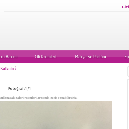
Gizl
cut Bakımı
Cilt Kremleri
Makyaj ve Parfüm
Ep
Kullanılır?
r
Fotoğraf: 1 / 1
kullanarak galeri resimleri arasında geçiş yapabilirsiniz.