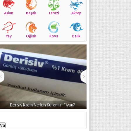
Aslan
Başak
Terazi
Akrep
Yay
Oğlak
Kova
Balık
anılır, Fiyatı?
Hamazinc Krem Neye Yarar, Fiyatı Nedir?
Arama: