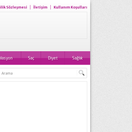
ilik Sözleşmesi
İletişim
Kullanım Koşulları
ilasyon
Saç
Diyet
Sağlık