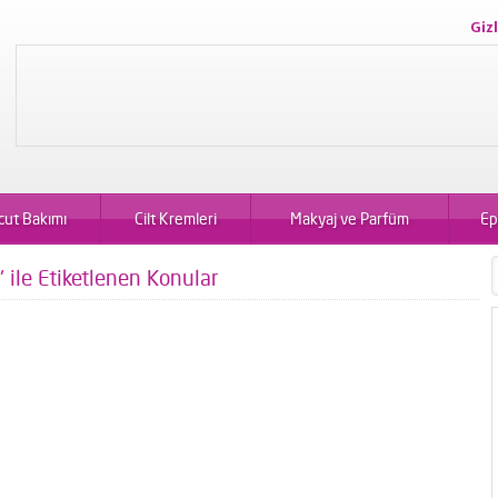
Gizl
cut Bakımı
Cilt Kremleri
Makyaj ve Parfüm
Ep
?" ile Etiketlenen Konular