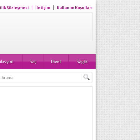
ilik Sözleşmesi
İletişim
Kullanım Koşulları
ilasyon
Saç
Diyet
Sağlık