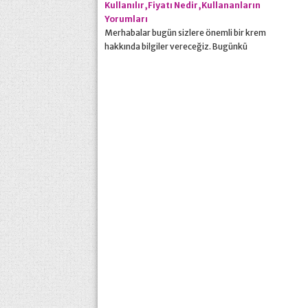
Kullanılır,Fiyatı Nedir,Kullananların
Yorumları
Merhabalar bugün sizlere önemli bir krem
hakkında bilgiler vereceğiz. Bugünkü
bilgiler vereceğimiz ilacımızın ismi
clindoxyl olacaktır. Clindoxyl jel ile ile ilgili
kafanıza takılan her şeyin net cevabını
bulacaksınız. Bu jel akne (sivilce), siyah
nokta ve beyaz nokta için kullanılan etkili
bir antibiyotiktir. Akneye neden olan
bakterileri öldürür ve cildi daha...