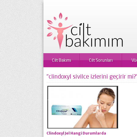
Cilt Bakımı
Cilt Sorunları
Vü
"clindoxyl sivilce izlerini geçirir mi
Clindoxyl Jel Hangi Durumlarda