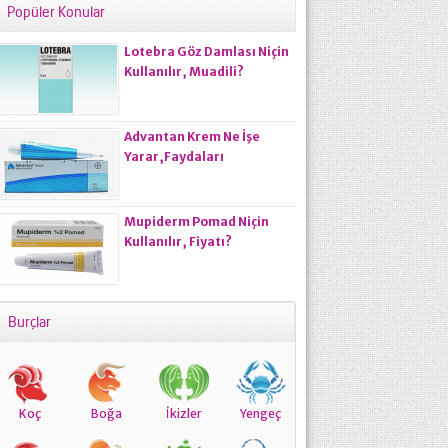
Popüler Konular
Lotebra Göz Damlası Niçin
Kullanılır, Muadili?
Advantan Krem Ne İşe
Yarar,Faydaları
Nelerdir,Fiyatı Ne
Kadardır?
Mupiderm Pomad Niçin
Kullanılır, Fiyatı?
Burçlar
Koç
Boğa
İkizler
Yengeç