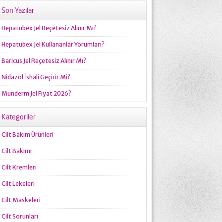
Son Yazılar
Hepatubex Jel Reçetesiz Alınır Mı?
Hepatubex Jel Kullananlar Yorumları?
Baricus Jel Reçetesiz Alınır Mı?
Nidazol İshali Geçirir Mi?
Munderm Jel Fiyat 2026?
Kategoriler
Cilt Bakım Ürünleri
Cilt Bakımı
Cilt Kremleri
Cilt Lekeleri
Cilt Maskeleri
Cilt Sorunları