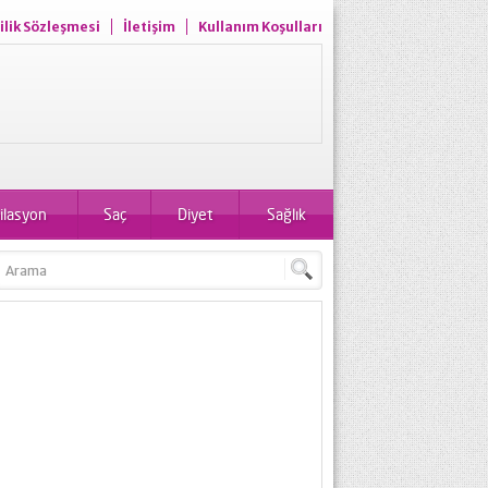
ilik Sözleşmesi
İletişim
Kullanım Koşulları
ilasyon
Saç
Diyet
Sağlık