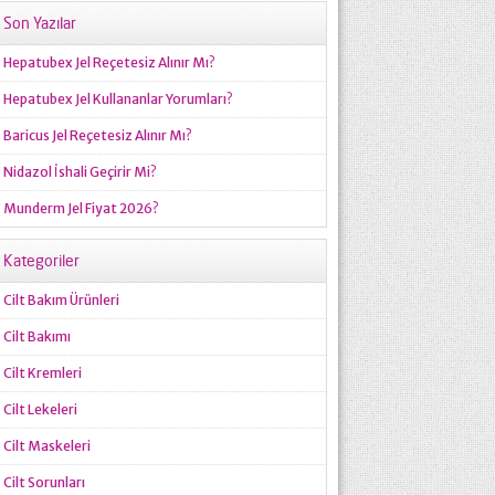
Son Yazılar
Hepatubex Jel Reçetesiz Alınır Mı?
Hepatubex Jel Kullananlar Yorumları?
Baricus Jel Reçetesiz Alınır Mı?
Nidazol İshali Geçirir Mi?
Munderm Jel Fiyat 2026?
Kategoriler
Cilt Bakım Ürünleri
Cilt Bakımı
Cilt Kremleri
Cilt Lekeleri
Cilt Maskeleri
Cilt Sorunları