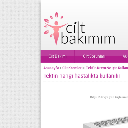
Cilt Bakımı
Cilt Sorunları
Vü
Anasayfa
Cilt Kremleri
Tekfin Krem Ne İçin Kullanı
>
>
Tekfin hangi hastalıkta kullanılır
Bilgi: Klavye yön tuşlarını 