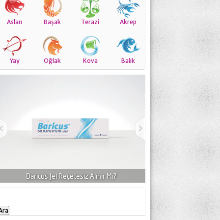
Aslan
Başak
Terazi
Akrep
Yay
Oğlak
Kova
Balık
Baricus Jel Reçetesiz Alınır Mı?
Dermo-Rest Krem Niçi
Arama: