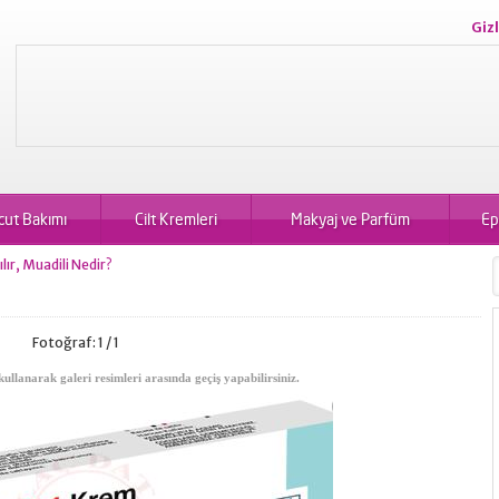
Gizl
cut Bakımı
Cilt Kremleri
Makyaj ve Parfüm
Ep
lır, Muadili Nedir?
Fotoğraf: 1 / 1
kullanarak galeri resimleri arasında geçiş yapabilirsiniz.