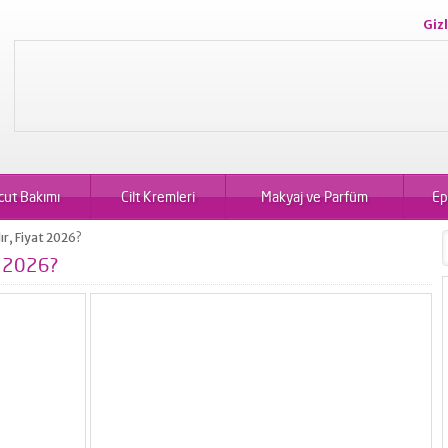
Gizl
cut Bakımı
Cilt Kremleri
Makyaj ve Parfüm
Ep
lır, Fiyat 2026?
at 2026?