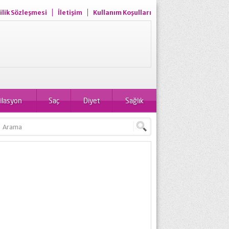
ilik Sözleşmesi
İletişim
Kullanım Koşulları
ilasyon
Saç
Diyet
Sağlık