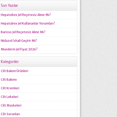
Son Yazılar
Hepatubex Jel Reçetesiz Alınır Mı?
Hepatubex Jel Kullananlar Yorumları?
Baricus Jel Reçetesiz Alınır Mı?
Nidazol İshali Geçirir Mi?
Munderm Jel Fiyat 2026?
Kategoriler
Cilt Bakım Ürünleri
Cilt Bakımı
Cilt Kremleri
Cilt Lekeleri
Cilt Maskeleri
Cilt Sorunları