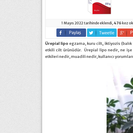
1 Mayıs 2022 tarihinde eklendi,
476
kez ok
Ürepial lipo
egzama, kuru cilt
,
iktiyozis (balık
etkili cilt ürünüdür. Ürepial lipo nedir, ne iş
etkileri nedir, muadili nedir, kullanıcı yorumlar