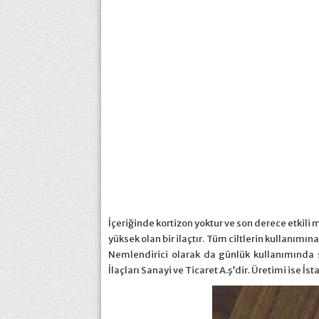
İçeriğinde kortizon yoktur ve son derece etkil
yüksek olan bir ilaçtır. Tüm ciltlerin kullanımın
Nemlendirici olarak da günlük kullanımında s
İlaçları Sanayi ve Ticaret A.ş’dir. Üretimi ise İ