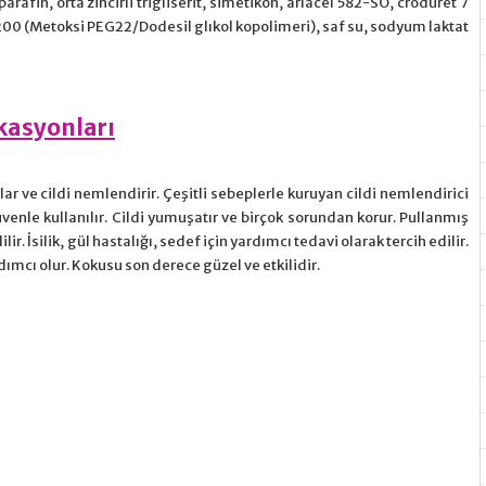
parafin, orta zincirli trigliserit, simetikon, arlacel 582-SO, croduret 7
 200 (Metoksi PEG22/Dodesil glıkol kopolimeri), saf su, sodyum laktat
kasyonları
ar ve cildi nemlendirir. Çeşitli sebeplerle kuruyan cildi nemlendirici
venle kullanılır. Cildi yumuşatır ve birçok sorundan korur. Pullanmış
ir. İsilik, gül hastalığı, sedef için yardımcı tedavi olarak tercih edilir.
dımcı olur. Kokusu son derece güzel ve etkilidir.