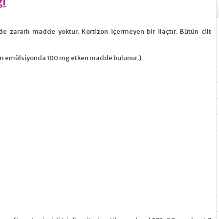
ği
de zararlı madde yoktur. Kortizon içermeyen bir ilaçtır. Bütün cilt
am emülsiyonda 100 mg etken madde bulunur.)