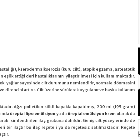
astalığı), kserodermalkserozis (kuru cilt), atopik egzama, asteatotik
eşlik ettiği deri hastalıklarının iyileştirilmesi için kullanılmaktadır.
indeki yağlar sayesinde cilt durumunu nemlendirir, normale dönmesini
 ve direncini artırır. Cilt üzerine sürülerek uygulanır ve başka kullanım
adır. Ağzı polietilen kilitli kapakla kapatılmış, 200 ml (195 gram)
Nizoral Krem Neye Yarar, Fiyatı Nedir?
sında
ürepial lipo
emülsiyon
ya da
ürepial emülsiyon krem
olarak da
arak isimlendirilen ilaç grubuna dahildir. Geniş cilt yüzeylerinde de
i bir ilaçtır bu ilaç reçeteli ya da reçetesiz satılmaktadır. Reçete
çtır.