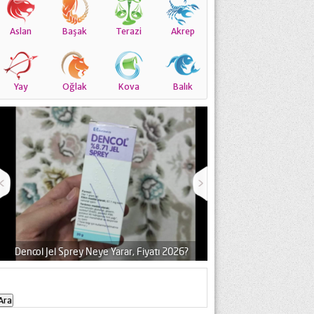
Aslan
Başak
Terazi
Akrep
Yay
Oğlak
Kova
Balık
Dencol Jel Sprey Neye Yarar, Fiyatı 2026?
Genel Olarak 
Arama: