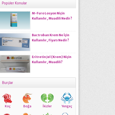
Popüler Konular
M-Furo Losyon Niçin
Kullanılır, Muadili Nedir?
Bactroban Krem Ne İçin
Kullanılır, Fiyatı Nedir?
Eritretin Jel (Krem) Niçin
Kullanılır, Muadili?
Burçlar
Koç
Boğa
İkizler
Yengeç