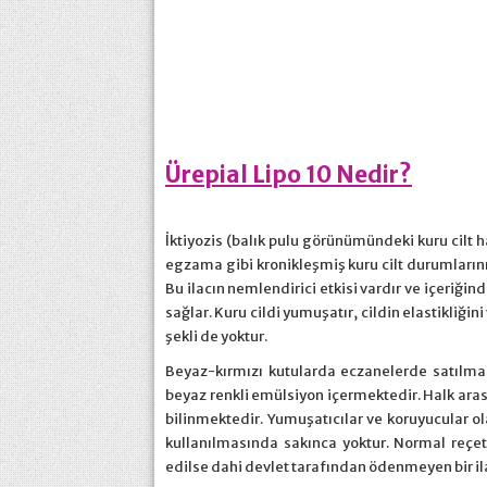
Ürepial Lipo 10 Nedir?
İktiyozis (balık pulu görünümündeki kuru cilt h
egzama gibi kronikleşmiş kuru cilt durumlarının 
Bu ilacın nemlendirici etkisi vardır ve içeriğ
sağlar. Kuru cildi yumuşatır, cildin elastikliğini
şekli de yoktur.
Beyaz-kırmızı kutularda eczanelerde satılmakt
beyaz renkli emülsiyon içermektedir. Halk ara
bilinmektedir. Yumuşatıcılar ve koruyucular ol
kullanılmasında sakınca yoktur. Normal reçetel
edilse dahi devlet tarafından ödenmeyen bir ila