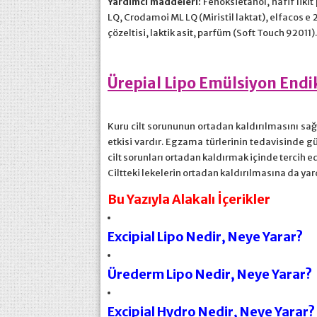
Yardımcı maddeleri:
Fenoksietanol, hafif likit 
LQ, Crodamoi ML LQ (Miristil laktat), elfacos e
çözeltisi, laktik asit, parfüm (Soft Touch 92011).
Ürepial Lipo Emülsiyon Endi
Kuru cilt sorununun ortadan kaldırılmasını sağl
etkisi vardır. Egzama türlerinin tedavisinde gü
cilt sorunları ortadan kaldırmak içinde tercih edil
Ciltteki lekelerin ortadan kaldırılmasına da yar
Bu Yazıyla Alakalı İçerikler
Excipial Lipo Nedir, Neye Yarar?
Ürederm Lipo Nedir, Neye Yarar?
Excipial Hydro Nedir, Neye Yarar?