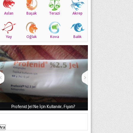
Aslan
Başak
Terazi
Akrep
Yay
Oğlak
Kova
Balık
Profenid Jel Ne İçin Kullanılır, Fiyatı?
Exoderil Sprey Neye 
Arama: