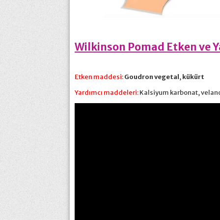
Wilkinson Pomad Etken ve Y
Etken maddesi:
Goudron vegetal
,
kükürt
Yardımcı maddeleri:
Kalsiyum karbonat, velanol