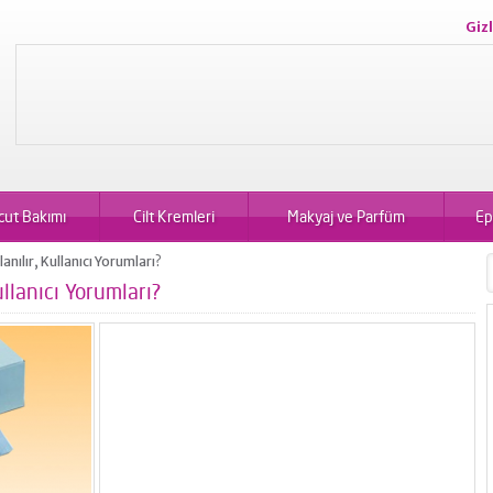
Gizl
cut Bakımı
Cilt Kremleri
Makyaj ve Parfüm
Ep
nılır, Kullanıcı Yorumları?
llanıcı Yorumları?