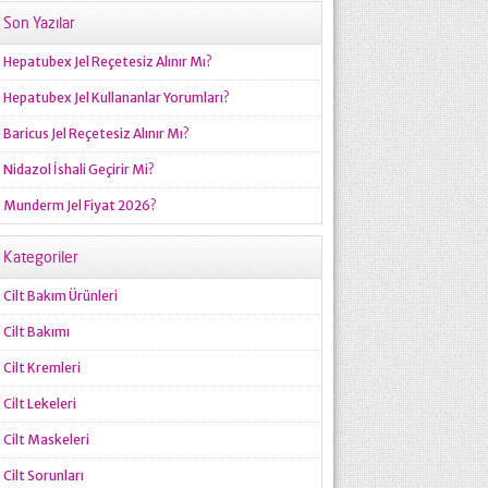
Son Yazılar
Hepatubex Jel Reçetesiz Alınır Mı?
Hepatubex Jel Kullananlar Yorumları?
Baricus Jel Reçetesiz Alınır Mı?
Nidazol İshali Geçirir Mi?
Munderm Jel Fiyat 2026?
Kategoriler
Cilt Bakım Ürünleri
Cilt Bakımı
Cilt Kremleri
Cilt Lekeleri
Cilt Maskeleri
Cilt Sorunları