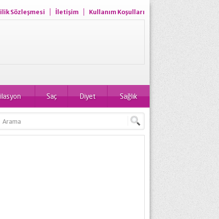
ilik Sözleşmesi
İletişim
Kullanım Koşulları
ilasyon
Saç
Diyet
Sağlık