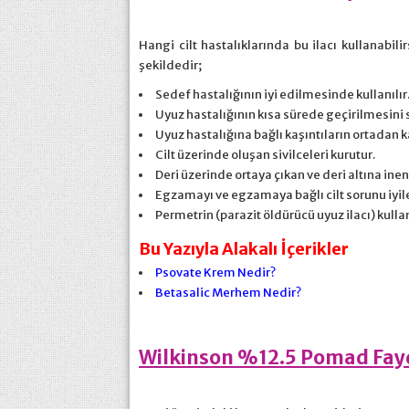
Hangi cilt hastalıklarında bu ilacı kullanabili
şekildedir;
Sedef hastalığının iyi edilmesinde kullanılır
Uyuz hastalığının kısa sürede geçirilmesini 
Uyuz hastalığına bağlı kaşıntıların ortadan 
Cilt üzerinde oluşan sivilceleri kurutur.
Deri üzerinde ortaya çıkan ve deri altına inen
Egzamayı ve egzamaya bağlı cilt sorunu iyileş
Permetrin (parazit öldürücü uyuz ilacı) kulla
Bu Yazıyla Alakalı İçerikler
Psovate Krem Nedir?
Betasalic Merhem Nedir?
Wilkinson %12.5 Pomad Fayd