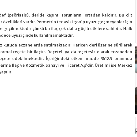
 (psöriasis), deride kaşıntı sorunlarını ortadan kaldırır. Bu cilt
er özellikleri vardır. Permetrin tedavisi görüp uyuzu geçmeyenler için
e geçilmektedir çünkü bu ilaç çok daha güçlü etkilere sahiptir. Halk
sadece uyuz içinde kullanılmamaktadır.
 kutuda eczanelerde satılmaktadır. Haricen deri üzerine sürülerek
Normal reçete bir ilaçtır. Reçeteli ya da reçetesiz olarak eczaneden
 reçete edebilmektedir. İçeriğindeki etken madde %12.5 oranında
arma İlaç ve Kozmetik Sanayi ve Ticaret A.ş’dir. Üretimi ise Merkez
apılır.
Ann Yvette Temizleme Sütü