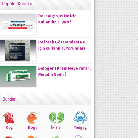
Popüler Konular
Deksalgin Jel Ne İçin
Kullanılır, Fiyatı?
Refresh Göz Damlası Ne
İçin Kullanılır, Yorumları
Nasıldır?
Belogent Krem Neye Yarar,
Muadili Nedir?
Burçlar
Koç
Boğa
İkizler
Yengeç