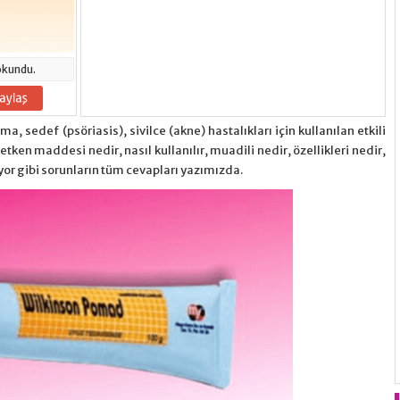
okundu.
a, sedef (psöriasis), sivilce (akne) hastalıkları için kullanılan etkili
 etken maddesi nedir, nasıl kullanılır, muadili nedir, özellikleri nedir,
diyor gibi sorunların tüm cevapları yazımızda.