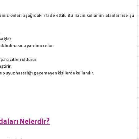
rsiniz onları aşağıdaki ifade ettik. Bu ilacın kullanım alanları ise şu
.
sağlar.
kaldırılmasına yardımcı olur.
 parazitleri öldürür.
tirir.
nıp uyuz hastalığı geçemeyen kişilerde kullanılır.
aları Nelerdir?