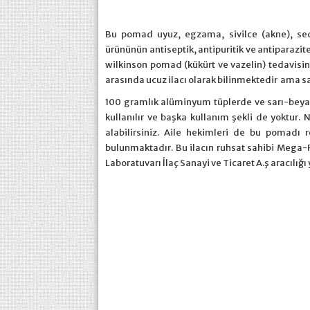
Bu pomad uyuz, egzama, sivilce (akne), sedef
ürününün antiseptik, antipuritik ve antiparazit
wilkinson pomad (kükürt ve vazelin) tedavisin
arasında ucuz ilacı olarak bilinmektedir ama 
100 gramlık alüminyum tüplerde ve sarı-beyaz
kullanılır ve başka kullanım şekli de yoktur. 
alabilirsiniz. Aile hekimleri de bu pomadı
bulunmaktadır. Bu ilacın ruhsat sahibi Mega-F
Laboratuvarı İlaç Sanayi ve Ticaret A.ş aracılığı y