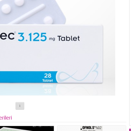
1
rileri