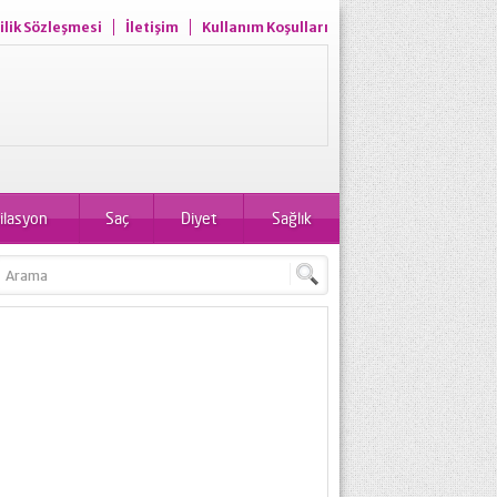
ilik Sözleşmesi
İletişim
Kullanım Koşulları
ilasyon
Saç
Diyet
Sağlık