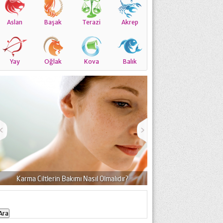
Aslan
Başak
Terazi
Akrep
Yay
Oğlak
Kova
Balık
Karma Ciltlerin Bakımı Nasıl Olmalıdır?
Thermo Doline Krem Niç
Arama: