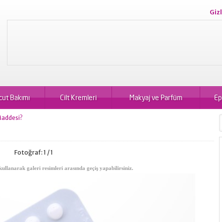
Gizl
cut Bakımı
Cilt Kremleri
Makyaj ve Parfüm
Ep
Maddesi?
Fotoğraf: 1 / 1
kullanarak galeri resimleri arasında geçiş yapabilirsiniz.