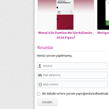
Moxai Göz Damlası Ne İçin Kullanılır,
Metiga
2026 Fiyatı?
Yorumlar
Henüz yorum yapılmamış.
Bir dahaki sefere yorum yaptığımda kullanılmak 