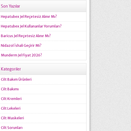
Son Yazılar
Hepatubex Jel Reçetesiz Alınır Mı?
Hepatubex Jel Kullananlar Yorumları?
Baricus Jel Reçetesiz Alınır Mı?
Nidazol İshali Geçirir Mi?
Munderm Jel Fiyat 2026?
Kategoriler
Cilt Bakım Ürünleri
Cilt Bakımı
Cilt Kremleri
Cilt Lekeleri
Cilt Maskeleri
Cilt Sorunları