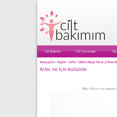
Cilt Bakımı
Cilt Sorunları
Vü
Anasayfa
İlaçlar
Arlec Tablet Neye Yarar, Etken 
>
>
Arlec ne için kullanılır
Bilgi: Klavye yön tuşlarını 