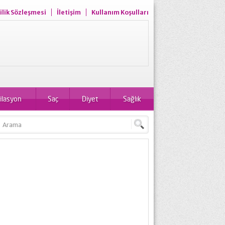
ilik Sözleşmesi
İletişim
Kullanım Koşulları
ilasyon
Saç
Diyet
Sağlık