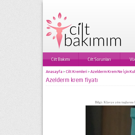
Cilt Bakımı
Cilt Sorunları
Vü
Anasayfa
Cilt Kremleri
Azelderm Krem Ne İçin Kulla
>
>
Azelderm krem fiyatı
Bilgi: Klavye yön tuşlarını 