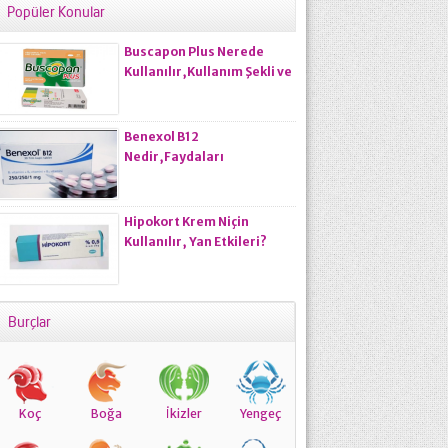
Popüler Konular
Buscapon Plus Nerede
Kullanılır,Kullanım Şekli ve
Kullanıcı Yorumları
Nasıldır?
Benexol B12
Nedir,Faydaları
Nelerdir,Kullananların
Yorumları Nasıldır?
Hipokort Krem Niçin
Kullanılır, Yan Etkileri?
Burçlar
Koç
Boğa
İkizler
Yengeç