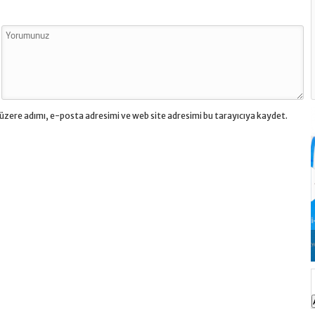
üzere adımı, e-posta adresimi ve web site adresimi bu tarayıcıya kaydet.
Hir
Gelica Krem Ne İçin Kullanılır, Fiyatı?