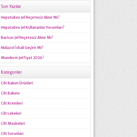
Son Yazılar
Hepatubex Jel Reçetesiz Alınır Mı?
Hepatubex Jel Kullananlar Yorumları?
Baricus Jel Reçetesiz Alınır Mı?
Nidazol İshali Geçirir Mi?
Munderm Jel Fiyat 2026?
Kategoriler
Cilt Bakım Ürünleri
Cilt Bakımı
Cilt Kremleri
Cilt Lekeleri
Cilt Maskeleri
Cilt Sorunları