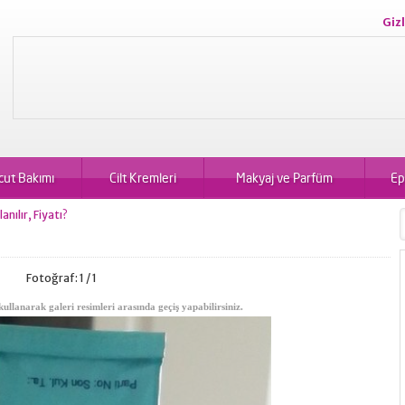
Gizl
cut Bakımı
Cilt Kremleri
Makyaj ve Parfüm
Ep
nılır, Fiyatı?
Fotoğraf: 1 / 1
kullanarak galeri resimleri arasında geçiş yapabilirsiniz.