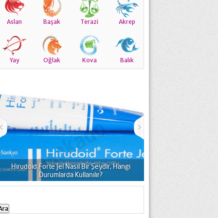
Aslan
Başak
Terazi
Akrep
Yay
Oğlak
Kova
Balık
udoid Forte Jel Nasıl Bir Şeydir, Hangi
Durumlarda Kullanılır?
Siyah Noktalar İçin Ke
Arama: