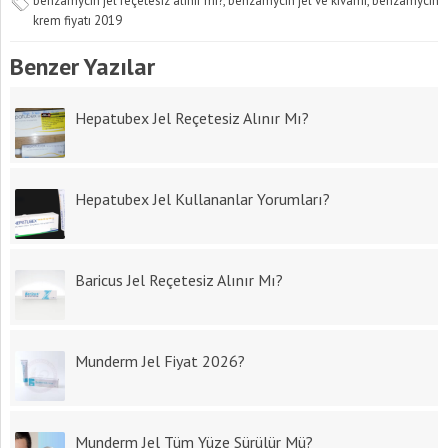
benzamycin jel reçetesiz alınır mı?
,
benzamycin jel ve kıvamı
,
benzamycin
krem fiyatı 2019
Benzer Yazılar
Hepatubex Jel Reçetesiz Alınır Mı?
Hepatubex Jel Kullananlar Yorumları?
Baricus Jel Reçetesiz Alınır Mı?
Munderm Jel Fiyat 2026?
Munderm Jel Tüm Yüze Sürülür Mü?