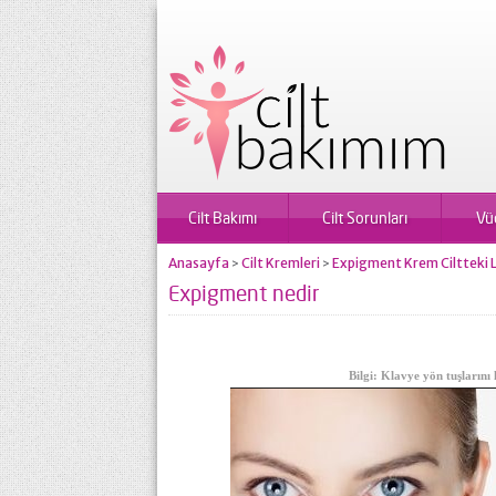
Cilt Bakımı
Cilt Sorunları
Vü
Anasayfa
Cilt Kremleri
Expigment Krem Ciltteki 
>
>
Expigment nedir
Bilgi: Klavye yön tuşlarını 