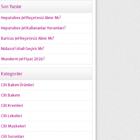
Son Yazılar
Hepatubex Jel Reçetesiz Alınır Mı?
Hepatubex Jel Kullananlar Yorumları?
Baricus Jel Reçetesiz Alınır Mı?
Nidazol İshali Geçirir Mi?
Munderm Jel Fiyat 2026?
Kategoriler
Cilt Bakım Ürünleri
Cilt Bakımı
Cilt Kremleri
Cilt Lekeleri
Cilt Maskeleri
Cilt Sorunları