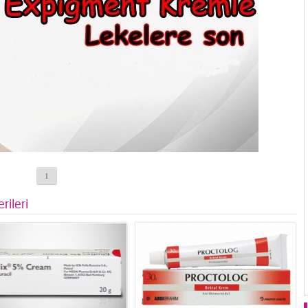
1
rileri