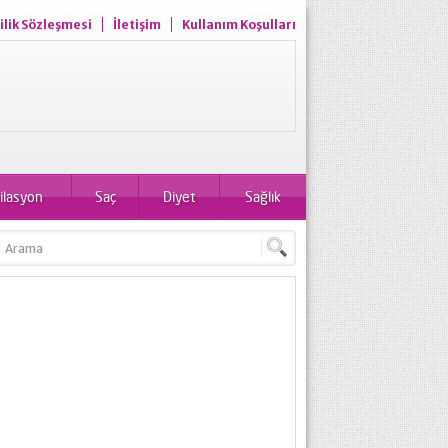
ilik Sözleşmesi
İletişim
Kullanım Koşulları
ilasyon
Saç
Diyet
Sağlık