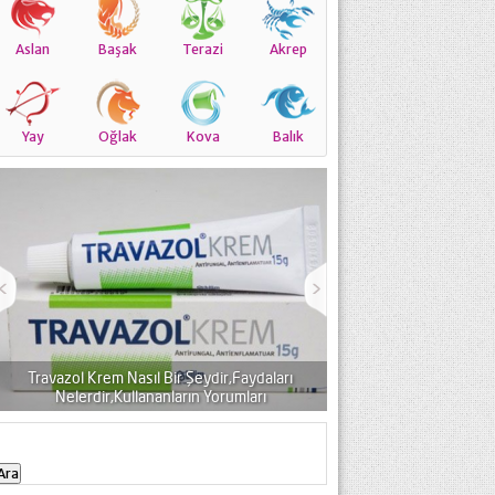
Aslan
Başak
Terazi
Akrep
Yay
Oğlak
Kova
Balık
Travazol Krem Nasıl Bir Şeydir,Faydaları
Nelerdir,Kullananların Yorumları
Etrexin Jel Neye Ya
Arama: