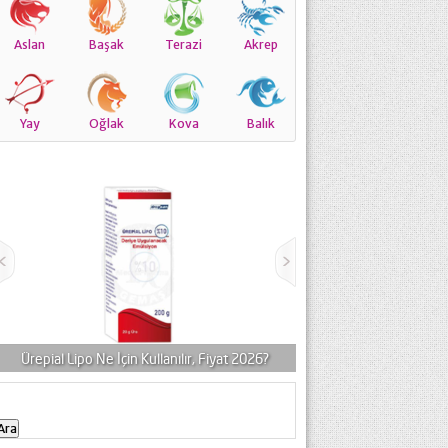
Aslan
Başak
Terazi
Akrep
Yay
Oğlak
Kova
Balık
al Lipo Ne İçin Kullanılır, Fiyat 2026?
Efudix Krem Neye İyi Gelir, F
Arama: