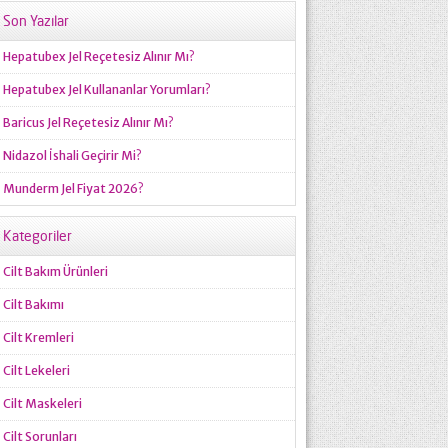
Son Yazılar
Hepatubex Jel Reçetesiz Alınır Mı?
Hepatubex Jel Kullananlar Yorumları?
Baricus Jel Reçetesiz Alınır Mı?
Nidazol İshali Geçirir Mi?
Munderm Jel Fiyat 2026?
Kategoriler
Cilt Bakım Ürünleri
Cilt Bakımı
Cilt Kremleri
Cilt Lekeleri
Cilt Maskeleri
Cilt Sorunları