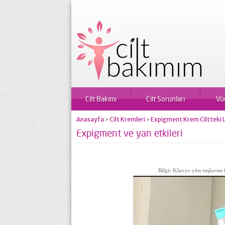
Cilt Bakımı
Cilt Sorunları
Vü
Anasayfa
Cilt Kremleri
Expigment Krem Ciltteki 
>
>
Expigment ve yan etkileri
Bilgi: Klavye yön tuşlarını 