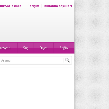
ilik Sözleşmesi
İletişim
Kullanım Koşulları
ilasyon
Saç
Diyet
Sağlık