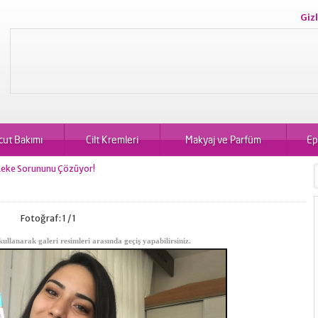
Gizl
cut Bakımı
Cilt Kremleri
Makyaj ve Parfüm
Ep
Leke Sorununu Çözüyor!
Fotoğraf: 1 / 1
kullanarak galeri resimleri arasında geçiş yapabilirsiniz.