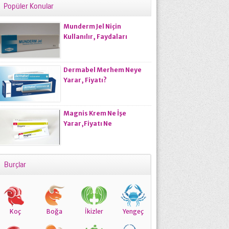
Popüler Konular
Munderm Jel Niçin
Kullanılır, Faydaları
Nelerdir, Kullanıcı
Yorumları?
Dermabel Merhem Neye
Yarar, Fiyatı?
Magnis Krem Ne İşe
Yarar,Fiyatı Ne
Kadardır,Kullananların
Yorumları
Burçlar
Koç
Boğa
İkizler
Yengeç