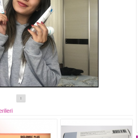
1
rileri