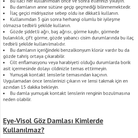
Bu ilacı her kullanımdan önce ve sonra ellerinizi yıkayın.
Bu damlanın anne sütüne geçip geçmediği bilinmemektedir.
İlaç geçici midriyazise sebep oldu ise dikkatli kullanın.
Kullanımdan 3 gün sonra herhangi olumlu bir iyileşme
olmazsa tedbirli şekilde kullanın.
Gözde şiddetli ağrı, baş ağrısı, görme kaybı, görmede
bulanıklık, çift görme, gözde yabancı cisim durumlarında bu ilaç
tedbirli şekilde kullanılmalıdır.
Bu damlanın içeriğindeki benzalkonyum klorür vardır bu da
gözde tahriş ortaya çıkarabilir.
Cilt enflamasyonu veya harabiyeti olduğu durumlarda borik
asit içermesinde dolayı cildinizle temas ettirmeyin.
Yumuşak kontakt lenslerle temasından kaçının.
Uygulamadan önce lenslerinizi çıkarın ve lensi takmak için en
azından 15 dakika bekleyin.
Bu damla yumuşak kontakt lenslerin renginin bozulmasına
neden olabilir.
Eye-Visol Göz Damlası Kimlerde
Kullanılmaz?