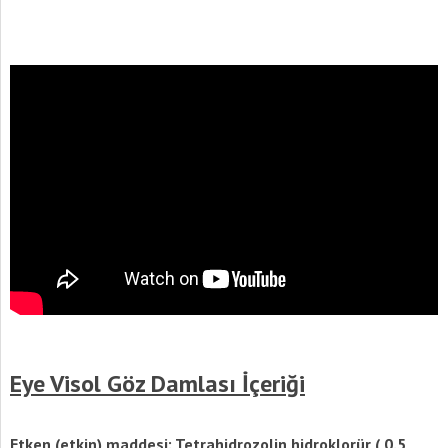
Eye Visol Göz Damlası İçeriği
Etken (etkin) maddesi: Tetrahidrozolin hidroklorür ( 0.5