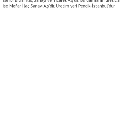
sahibi Bilim İlaç Sanayi ve Ticaret A.ş’dir. Bu damlanın üreticisi
ise Mefar İlaç Sanayi A.ş’dir. Üretim yeri Pendik-İstanbul’dur.