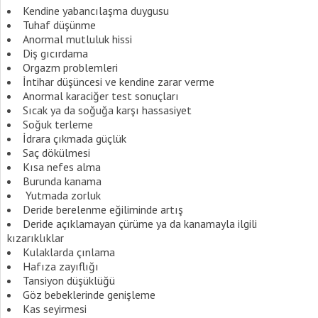
Kendine yabancılaşma duygusu
Tuhaf düşünme
Anormal mutluluk hissi
Diş gıcırdama
Orgazm problemleri
İntihar düşüncesi ve kendine zarar verme
Anormal karaciğer test sonuçları
Sıcak ya da soğuğa karşı hassasiyet
Soğuk terleme
İdrara çıkmada güçlük
Saç dökülmesi
Kısa nefes alma
Burunda kanama
Yutmada zorluk
Deride berelenme eğiliminde artış
Deride açıklamayan çürüme ya da kanamayla ilgili
kızarıklıklar
Kulaklarda çınlama
Hafıza zayıflığı
Tansiyon düşüklüğü
Göz bebeklerinde genişleme
Kas seyirmesi