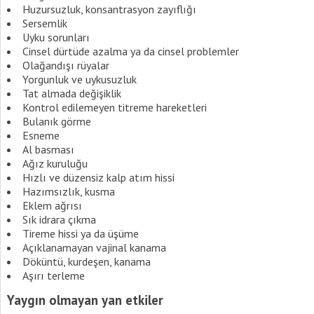
Huzursuzluk, konsantrasyon zayıflığı
Sersemlik
Uyku sorunları
Cinsel dürtüde azalma ya da cinsel problemler
Olağandışı rüyalar
Yorgunluk ve uykusuzluk
Tat almada değişiklik
Kontrol edilemeyen titreme hareketleri
Bulanık görme
Esneme
Al basması
Ağız kuruluğu
Hızlı ve düzensiz kalp atım hissi
Hazımsızlık, kusma
Eklem ağrısı
Sık idrara çıkma
Tireme hissi ya da üşüme
Açıklanamayan vajinal kanama
Döküntü, kurdeşen, kanama
Aşırı terleme
Yaygın olmayan yan etkiler