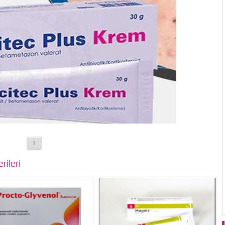
1
rileri