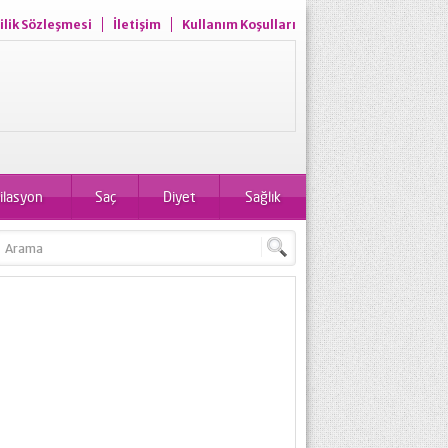
ilik Sözleşmesi
İletişim
Kullanım Koşulları
ilasyon
Saç
Diyet
Sağlık