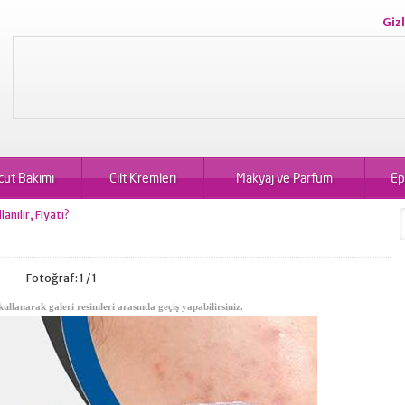
Gizl
cut Bakımı
Cilt Kremleri
Makyaj ve Parfüm
Ep
anılır, Fiyatı?
Fotoğraf: 1 / 1
kullanarak galeri resimleri arasında geçiş yapabilirsiniz.