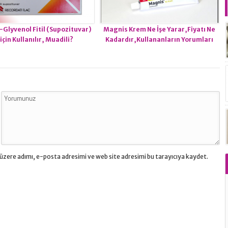
-Glyvenol Fitil (Supozituvar)
Magnis Krem Ne İşe Yarar,Fiyatı Ne
için Kullanılır, Muadili?
Kadardır,Kullananların Yorumları
üzere adımı, e-posta adresimi ve web site adresimi bu tarayıcıya kaydet.