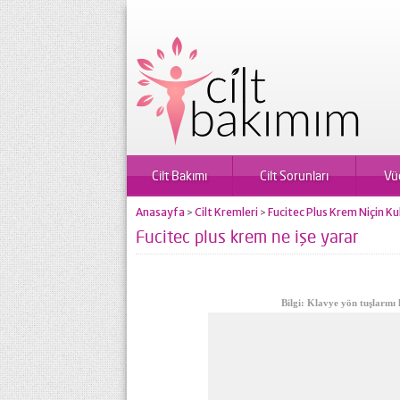
Cilt Bakımı
Cilt Sorunları
Vü
Anasayfa
Cilt Kremleri
Fucitec Plus Krem Niçin Kull
>
>
Fucitec plus krem ne işe yarar
Bilgi: Klavye yön tuşlarını 