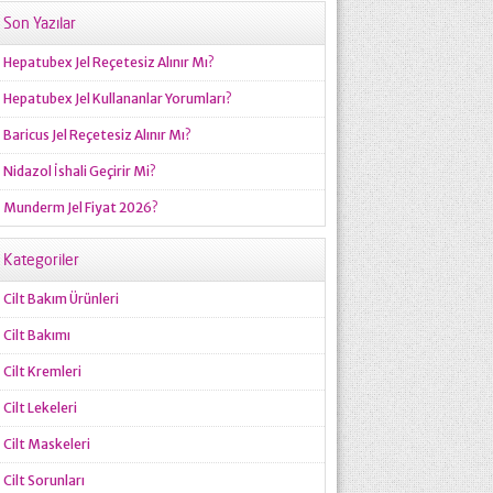
Son Yazılar
Hepatubex Jel Reçetesiz Alınır Mı?
Hepatubex Jel Kullananlar Yorumları?
Baricus Jel Reçetesiz Alınır Mı?
Nidazol İshali Geçirir Mi?
Munderm Jel Fiyat 2026?
Kategoriler
Cilt Bakım Ürünleri
Cilt Bakımı
Cilt Kremleri
Cilt Lekeleri
Cilt Maskeleri
Cilt Sorunları