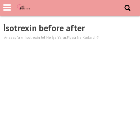
İsotrexin before after
Anasayfa
››
İsotrexin Jel Ne İşe Yarar,Fiyatı Ne Kadardır?