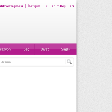
ilik Sözleşmesi
İletişim
Kullanım Koşulları
ilasyon
Saç
Diyet
Sağlık