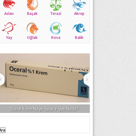
Aslan
Başak
Terazi
Akrep
Yay
Oğlak
Kova
Balık
Aknilox Jel Ne İçin Ku
Oceral Krem Neye Yarar, Fiyatı Nedir?
Kadardır,Kullananl
Arama: