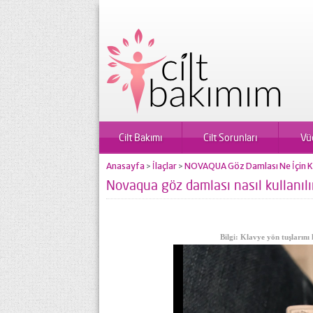
Cilt Bakımı
Cilt Sorunları
Vü
Anasayfa
İlaçlar
NOVAQUA Göz Damlası Ne İçin Kull
>
>
Novaqua göz damlası nasıl kullanılı
Bilgi: Klavye yön tuşlarını 