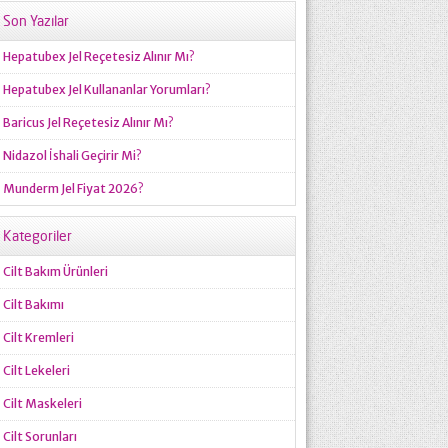
Son Yazılar
Hepatubex Jel Reçetesiz Alınır Mı?
Hepatubex Jel Kullananlar Yorumları?
Baricus Jel Reçetesiz Alınır Mı?
Nidazol İshali Geçirir Mi?
Munderm Jel Fiyat 2026?
Kategoriler
Cilt Bakım Ürünleri
Cilt Bakımı
Cilt Kremleri
Cilt Lekeleri
Cilt Maskeleri
Cilt Sorunları