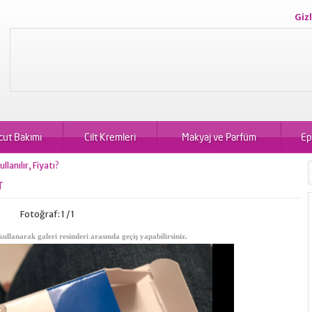
Gizl
cut Bakımı
Cilt Kremleri
Makyaj ve Parfüm
Ep
anılır, Fiyatı?
r
Fotoğraf: 1 / 1
kullanarak galeri resimleri arasında geçiş yapabilirsiniz.