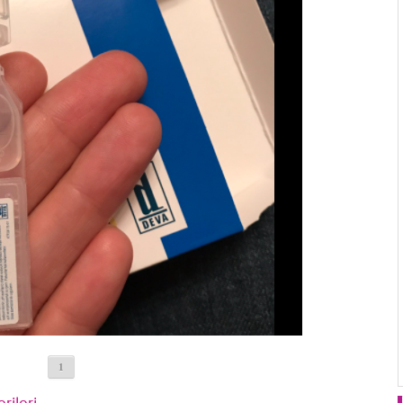
1
rileri