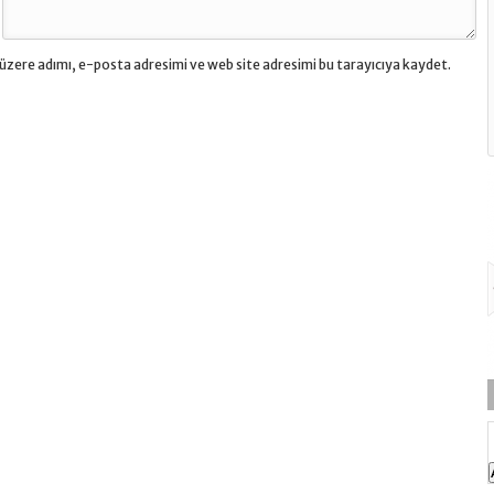
üzere adımı, e-posta adresimi ve web site adresimi bu tarayıcıya kaydet.
Temetex Krem Ne İçin Kullanılır, Fiyatı?
Elecon Losyon Ne 