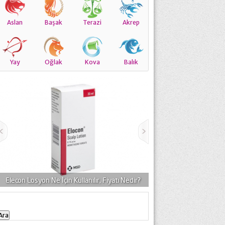
Aslan
Başak
Terazi
Akrep
Yay
Oğlak
Kova
Balık
İçin Kullanılır, Fiyatı Nedir?
Siprogut Göz Damlası Niçin Kullanılır, Fiy
Arama: