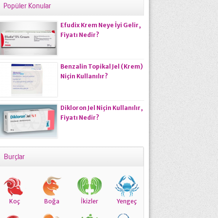
Popüler Konular
Efudix Krem Neye İyi Gelir,
Fiyatı Nedir?
Benzalin Topikal Jel (Krem)
Niçin Kullanılır?
Dikloron Jel Niçin Kullanılır,
Fiyatı Nedir?
Burçlar
Koç
Boğa
İkizler
Yengeç