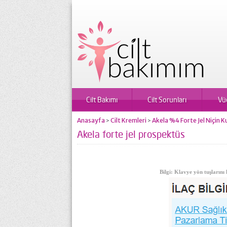
Cilt Bakımı
Cilt Sorunları
Vü
Anasayfa
Cilt Kremleri
Akela %4 Forte Jel Niçin Ku
>
>
Akela forte jel prospektüs
Bilgi: Klavye yön tuşlarını 