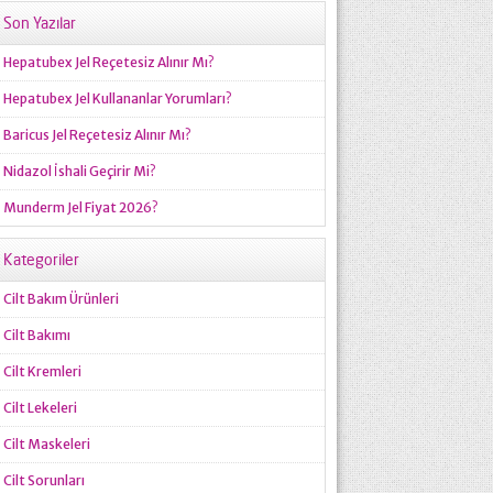
Son Yazılar
Hepatubex Jel Reçetesiz Alınır Mı?
Hepatubex Jel Kullananlar Yorumları?
Baricus Jel Reçetesiz Alınır Mı?
Nidazol İshali Geçirir Mi?
Munderm Jel Fiyat 2026?
Kategoriler
Cilt Bakım Ürünleri
Cilt Bakımı
Cilt Kremleri
Cilt Lekeleri
Cilt Maskeleri
Cilt Sorunları