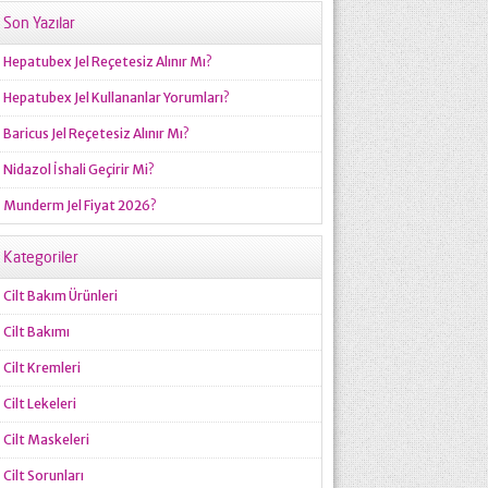
Son Yazılar
Hepatubex Jel Reçetesiz Alınır Mı?
Hepatubex Jel Kullananlar Yorumları?
Baricus Jel Reçetesiz Alınır Mı?
Nidazol İshali Geçirir Mi?
Munderm Jel Fiyat 2026?
Kategoriler
Cilt Bakım Ürünleri
Cilt Bakımı
Cilt Kremleri
Cilt Lekeleri
Cilt Maskeleri
Cilt Sorunları