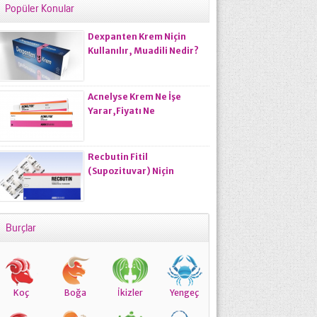
Popüler Konular
Dexpanten Krem Niçin
Kullanılır, Muadili Nedir?
Acnelyse Krem Ne İşe
Yarar,Fiyatı Ne
Kadardır,Kullananların
Yorumları
Recbutin Fitil
(Supozituvar) Niçin
Kullanılır?
Burçlar
Koç
Boğa
İkizler
Yengeç