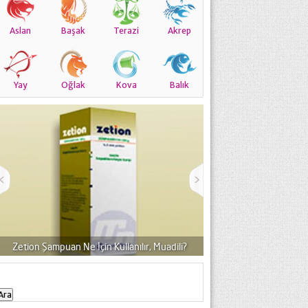
Aslan
Başak
Terazi
Akrep
Yay
Oğlak
Kova
Balık
Dermabel Merhem Neye Yarar, Fiyatı?
Travocort Krem Neye 
Arama: