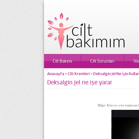
Cilt Bakımı
Cilt Sorunları
Vü
Anasayfa
Cilt Kremleri
Deksalgin Jel Ne İçin Kullanı
>
>
Deksalgin jel ne işe yarar
Bilgi: Klavye yön tuşlarını 