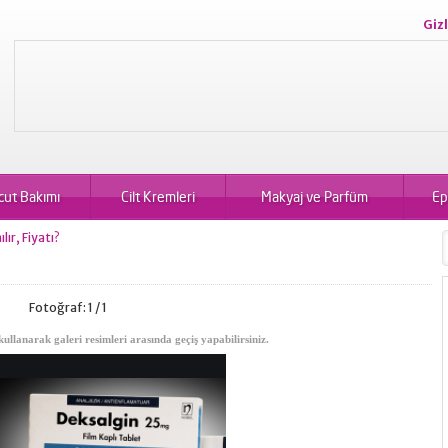
Gizl
cut Bakımı
Cilt Kremleri
Makyaj ve Parfüm
Ep
lır, Fiyatı?
Fotoğraf: 1 / 1
kullanarak galeri resimleri arasında geçiş yapabilirsiniz.