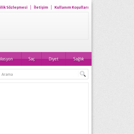
ilik Sözleşmesi
İletişim
Kullanım Koşulları
ilasyon
Saç
Diyet
Sağlık