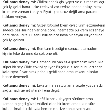
Kullanıcı deneyimi:
Cildimi bebek gibi yaptı ve cilt rengimi açtı
çok iyi geldi bana. Leke tedavisi zor tedavi ondan dolayı biraz
kremlere zaman tanıyın. Fiyatı çok ucuz değil ama paranın
hakkını veriyor.
Kullanıcı deneyimi:
Güzel bitkisel krem diyebilirim eczanelerin
sadece bazılarında var ona göre. İnternette bu krem eczaneye
göre daha ucuz. Düzenli kullanınca baya bir fayda ediyor cilde
çok iyi geliyor.
Kullanıcı deneyimi:
Ben tam istediğim sonucu alamadım
kişinin leke durumu da çok önemli.
Kullanıcı deneyimi:
Herhangi bir yan etki görmedim kesinlikle
süper bir şey. Cilde çok iyi geliyor. Birçok cilt sorununu ortadan
kaldırıyor. Fiyat biraz pahalı geldi bana ama imkanı olanlar
bence denemeli.
Kullanıcı deneyimi:
Lekelerimi azalttı ama yüzde yüzde etki
sağlamadı genel olarak fena değil.
Kullanıcı deneyimi:
Hafif kızarıklık yaptı sürünce ama
zamanla geçti güzel etkileri olan bir krem ama uzun süre
kullanılmalı bir iki ayda hemen mucize sonuç vermiyor.