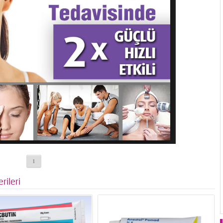
1
rileri