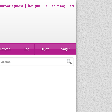
ilik Sözleşmesi
İletişim
Kullanım Koşulları
ilasyon
Saç
Diyet
Sağlık