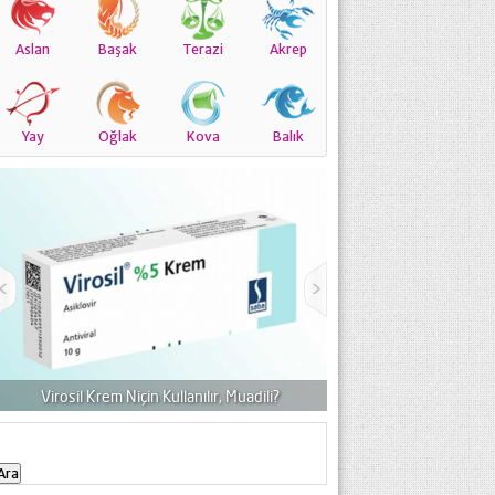
Aslan
Başak
Terazi
Akrep
Yay
Oğlak
Kova
Balık
Famodin 40 Mg Film Tab
Virosil Krem Niçin Kullanılır, Muadili?
Fiy
Arama: