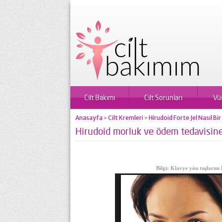
Cilt Bakımı
Cilt Sorunları
Vü
Anasayfa
Cilt Kremleri
Hirudoid Forte Jel Nasıl Bi
>
>
Hirudoid morluk ve ödem tedavisine 
Bilgi: Klavye yön tuşlarını 