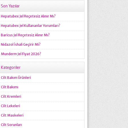
Son Yazılar
Hepatubex Jel Reçetesiz Alınır Mı?
Hepatubex Jel Kullananlar Yorumları?
Baricus Jel Reçetesiz Alınır Mı?
Nidazol İshali Geçirir Mi?
Munderm Jel Fiyat 2026?
Kategoriler
Cilt Bakım Ürünleri
Cilt Bakımı
Cilt Kremleri
Cilt Lekeleri
Cilt Maskeleri
Cilt Sorunları