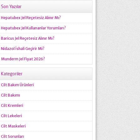
Son Yazılar
Hepatubex Jel Reçetesiz Alınır Mı?
Hepatubex Jel Kullananlar Yorumları?
Baricus Jel Reçetesiz Alınır Mı?
Nidazol İshali Geçirir Mi?
Munderm Jel Fiyat 2026?
Kategoriler
Cilt Bakım Ürünleri
Cilt Bakımı
Cilt Kremleri
Cilt Lekeleri
Cilt Maskeleri
Cilt Sorunları