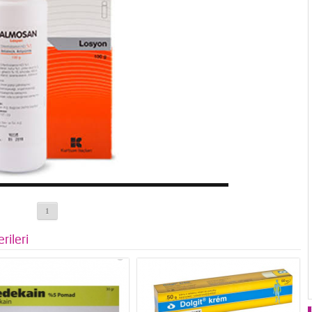
1
rileri