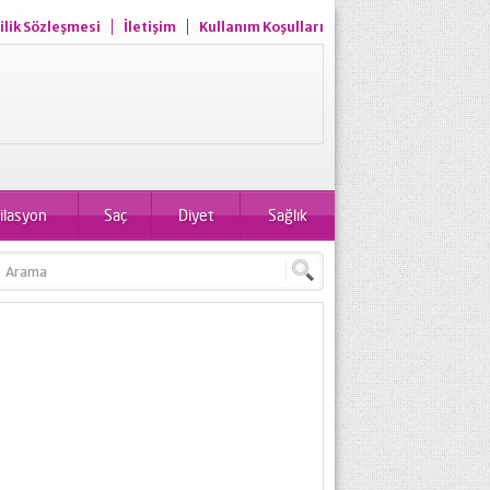
ilik Sözleşmesi
İletişim
Kullanım Koşulları
ilasyon
Saç
Diyet
Sağlık