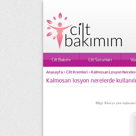
Cilt Bakımı
Cilt Sorunları
Vü
Anasayfa
Cilt Kremleri
Kalmosan Losyon Nerelerde 
>
>
Kalmosan losyon nerelerde kullanılır
Bilgi: Klavye yön tuşlarını 