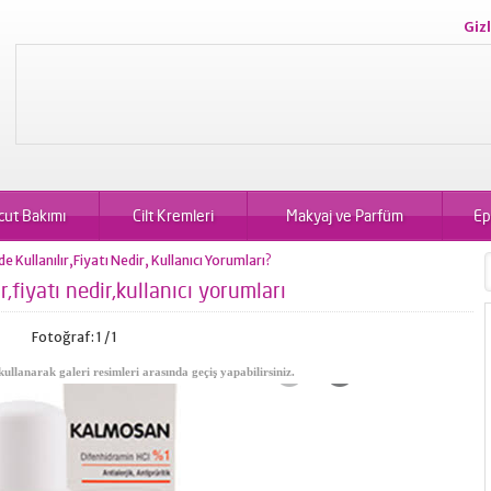
Gizl
cut Bakımı
Cilt Kremleri
Makyaj ve Parfüm
Ep
Kullanılır,Fiyatı Nedir, Kullanıcı Yorumları?
,fiyatı nedir,kullanıcı yorumları
Fotoğraf: 1 / 1
kullanarak galeri resimleri arasında geçiş yapabilirsiniz.