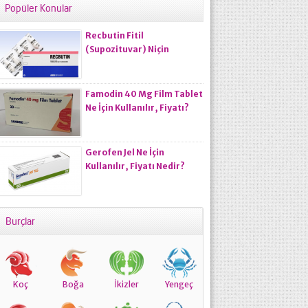
Popüler Konular
Recbutin Fitil
(Supozituvar) Niçin
Kullanılır?
Famodin 40 Mg Film Tablet
Ne İçin Kullanılır, Fiyatı?
Gerofen Jel Ne İçin
Kullanılır, Fiyatı Nedir?
Burçlar
Koç
Boğa
İkizler
Yengeç