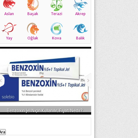
Aslan
Başak
Terazi
Akrep
Yay
Oğlak
Kova
Balık
Benzoxin Jel Niçin Kullanılır, Fiyatı Nedir?
Cleocin T Nedir, Niçi
Arama: