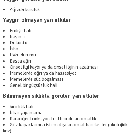
Ağızda kuruluk
Yaygın olmayan yan etkiler
Endişe hali
Kaşıntı
Döküntü
İshal
Uyku durumu
Başta ağrı
Cinsel ilgi kaybı ya da cinsel ilginin azalması
Memelerde ağrı ya da hassasiyet
Memelerde süt boşalması
Genel bir güçsüzlük hali
Bilinmeyen sıklıkta görülen yan etkiler
Sinirlilik hali
İdrar yapamama
Karaciğer fonksiyon testlerinde anormallik
Göz kapaklarında istem dışı anormal hareketler (okülojirik
kriz)