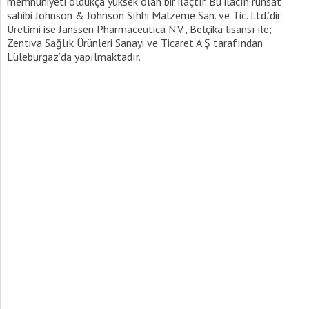
memnuniyeti oldukça yüksek olan bir ilaçtır. Bu ilacın ruhsat
sahibi Johnson & Johnson Sıhhi Malzeme San. ve Tic. Ltd.’dir.
Üretimi ise Janssen Pharmaceutica N.V., Belçika lisansı ile;
Zentiva Sağlık Ürünleri Sanayi ve Ticaret A.Ş tarafından
Lüleburgaz’da yapılmaktadır.