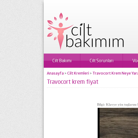
Cilt Bakımı
Cilt Sorunları
Vü
Anasayfa
Cilt Kremleri
Travocort Krem Neye Yarar
>
>
Travocort krem fiyat
Bilgi: Klavye yön tuşlarını 