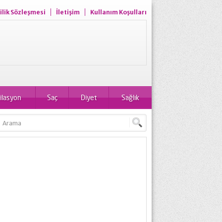
ilik Sözleşmesi
İletişim
Kullanım Koşulları
ilasyon
Saç
Diyet
Sağlık