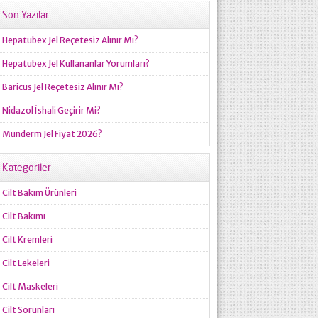
Son Yazılar
Hepatubex Jel Reçetesiz Alınır Mı?
Hepatubex Jel Kullananlar Yorumları?
Baricus Jel Reçetesiz Alınır Mı?
Nidazol İshali Geçirir Mi?
Munderm Jel Fiyat 2026?
Kategoriler
Cilt Bakım Ürünleri
Cilt Bakımı
Cilt Kremleri
Cilt Lekeleri
Cilt Maskeleri
Cilt Sorunları