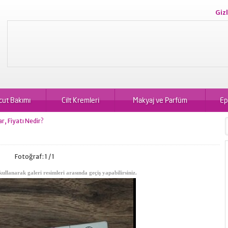
Gizl
cut Bakımı
Cilt Kremleri
Makyaj ve Parfüm
Ep
, Fiyatı Nedir?
Fotoğraf: 1 / 1
kullanarak galeri resimleri arasında geçiş yapabilirsiniz.