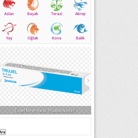
Aslan
Başak
Terazi
Akrep
Yay
Oğlak
Kova
Balık
Trujel Neye Yarar, Muadili Nedir?
Obramis Göz Damlası Ne 
Arama: