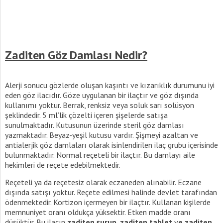
Zaditen Göz Damlası Nedir?
Alerji sonucu gözlerde oluşan kaşıntı ve kızarıklık durumunu iyi
eden göz ilacıdır. Göze uygulanan bir ilaçtır ve göz dışında
kullanımı yoktur. Berrak, renksiz veya soluk sarı solüsyon
şeklindedir. 5 ml’lik çözelti içeren şişelerde satışa
sunulmaktadır. Kutusunun üzerinde steril göz damlası
yazmaktadır. Beyaz-yeşil kutusu vardır. Şişmeyi azaltan ve
antialerjik göz damlaları olarak isinlendirilen ilaç grubu içerisinde
bulunmaktadır. Normal reçeteli bir ilaçtır. Bu damlayı aile
hekimleri de reçete edebilmektedir.
Reçeteli ya da reçetesiz olarak eczaneden alınabilir. Eczane
dışında satışı yoktur. Reçete edilmesi halinde devlet tarafından
ödenmektedir. Kortizon içermeyen bir ilaçtır. Kullanan kişilerde
memnuniyet oranı oldukça yüksektir. Etken madde oranı
düşüktür. Bu ilacın
zaditen şurup
,
zaditen tablet
v
e zaditen