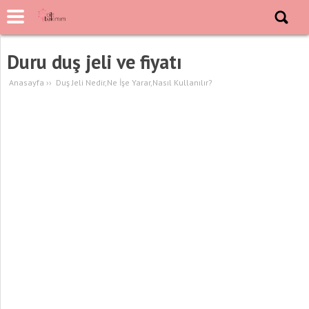
Duru duş jeli ve fiyatı
Anasayfa
››
Duş Jeli Nedir,Ne İşe Yarar,Nasıl Kullanılır?