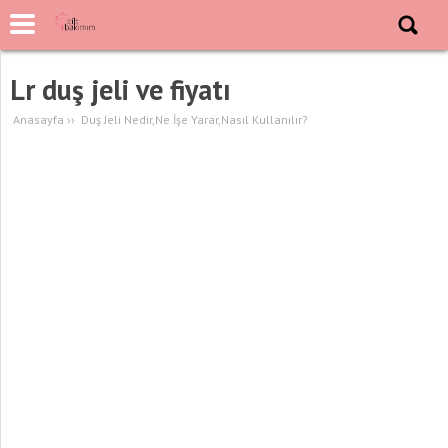
Lr duş jeli ve fiyatı
Anasayfa
››
Duş Jeli Nedir,Ne İşe Yarar,Nasıl Kullanılır?